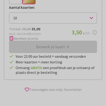
Aantal kaarten
:
Totaal:
€ 35,00
Totaal:
38,80
35,00
€ 3,50
3,50
per stuk
p/st.
excl. verzendkosten
Bereken je prijs
Bewerk je kaart
Voor 21:00 uur besteld = vandaag verzonden
Meer kaarten = meer korting
Ontvang
GRATIS
een proefdruk van je ontwerp of
plaats direct je bestelling
Toevoegen aan mijn favorieten