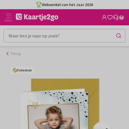
Ga
Webwinkel van het Jaar 2026
naar
de
MENU
inhoud
Terug
Foliedruk
Foliedruk
Foliedruk
Foliedruk
Foliedruk