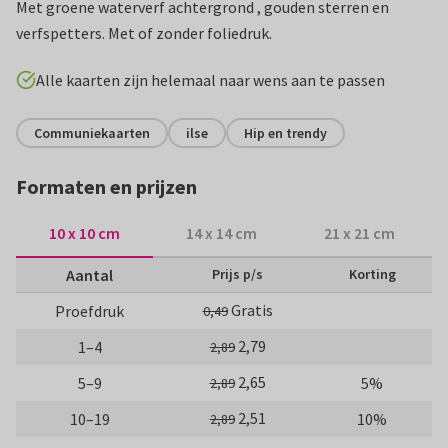
Met groene waterverf achtergrond , gouden sterren en
verfspetters. Met of zonder foliedruk.
Alle kaarten zijn helemaal naar wens aan te passen
Communiekaarten
ilse
Hip en trendy
Formaten en prijzen
10 x 10 cm
14 x 14 cm
21 x 21 cm
Aantal
Prijs p/s
Korting
Gratis
Proefdruk
0,49
2,79
1–4
2,89
2,65
5–9
5%
2,89
2,51
10–19
10%
2,89