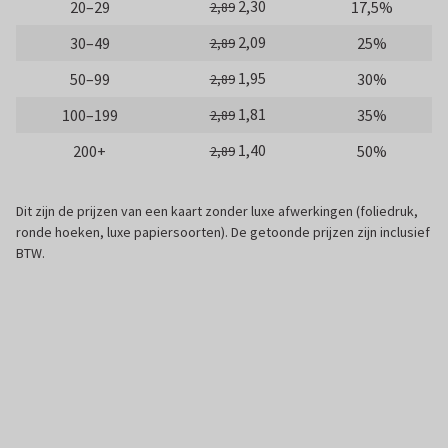
2,30
20–29
17,5%
2,89
2,09
30–49
25%
2,89
1,95
50–99
30%
2,89
1,81
100–199
35%
2,89
1,40
200+
50%
2,89
Dit zijn de prijzen van een kaart zonder luxe afwerkingen (foliedruk,
ronde hoeken, luxe papiersoorten). De getoonde prijzen zijn inclusief
BTW.