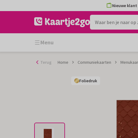
Ga
Nieuwe klant 
naar
de
inhoud
Menu
Terug
Home
Communiekaarten
Menukaar
Foliedruk
Foliedruk
Foliedruk