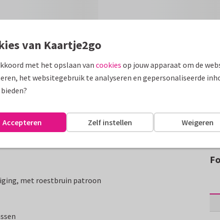
kies van Kaartje2go
akkoord met het opslaan van
cookies
op jouw apparaat om de webs
eren, het websitegebruik te analyseren en gepersonaliseerde inh
 bieden?
Accepteren
Zelf instellen
Weigeren
Fo
iging, met roestbruin patroon
assen