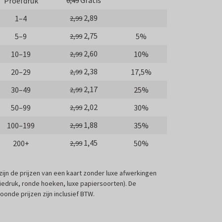
Gratis
Proefdruk
0,49
2,89
1–4
2,99
2,75
5–9
5%
2,99
2,60
10–19
10%
2,99
2,38
20–29
17,5%
2,99
2,17
30–49
25%
2,99
2,02
50–99
30%
2,99
1,88
100–199
35%
2,99
1,45
200+
50%
2,99
 zijn de prijzen van een kaart zonder luxe afwerkingen
liedruk, ronde hoeken, luxe papiersoorten). De
oonde prijzen zijn inclusief BTW.