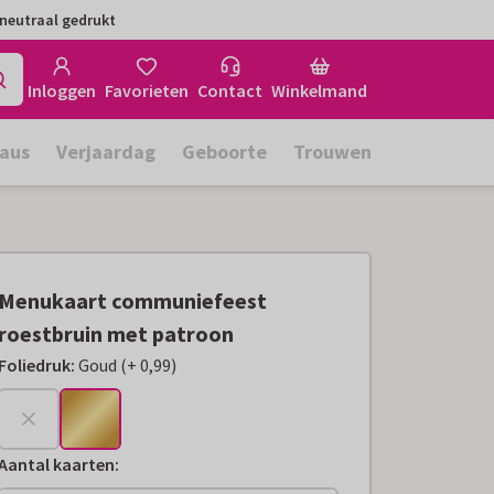
neutraal gedrukt
Inloggen
Favorieten
Contact
Winkelmand
aus
Verjaardag
Geboorte
Trouwen
Menukaart communiefeest
roestbruin met patroon
Foliedruk
:
Goud
(
+
0,99
)
+
€ 0,99
Aantal kaarten
: