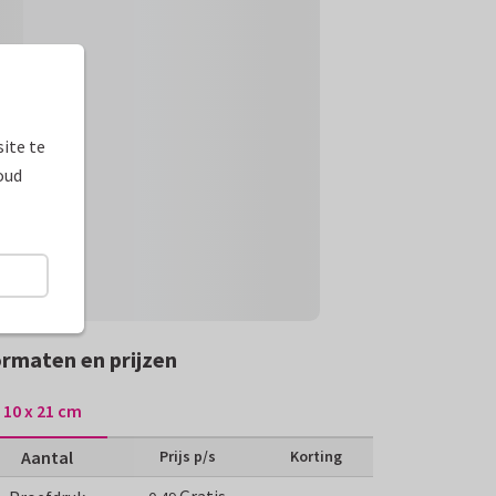
ite te
oud
rmaten en prijzen
10 x 21 cm
Aantal
Prijs p/s
Korting