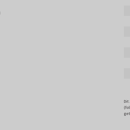
Dit
(fo
get