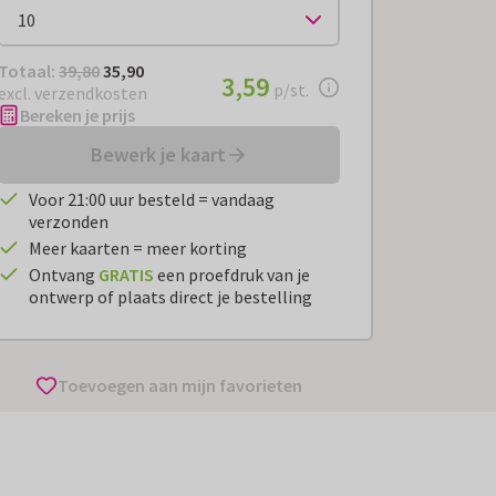
Totaal:
€ 35,90
Totaal:
39,80
35,90
€ 3,59
3,59
per stuk
p/st.
excl. verzendkosten
Bereken je prijs
Bewerk je kaart
Voor 21:00 uur besteld = vandaag
verzonden
Meer kaarten = meer korting
Ontvang
GRATIS
een proefdruk van je
ontwerp of plaats direct je bestelling
Toevoegen aan mijn favorieten