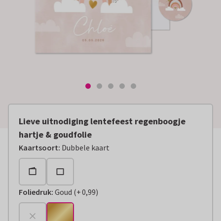
Lieve uitnodiging lentefeest regenboogje
hartje & goudfolie
Kaartsoort
:
Dubbele kaart
Foliedruk
:
Goud
(
+
0,99
)
+
€ 0,99