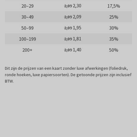
2,30
20–29
17,5%
2,89
2,09
30–49
25%
2,89
1,95
50–99
30%
2,89
1,81
100–199
35%
2,89
1,40
200+
50%
2,89
Dit zijn de prijzen van een kaart zonder luxe afwerkingen (foliedruk,
ronde hoeken, luxe papiersoorten). De getoonde prijzen zijn inclusief
BTW.