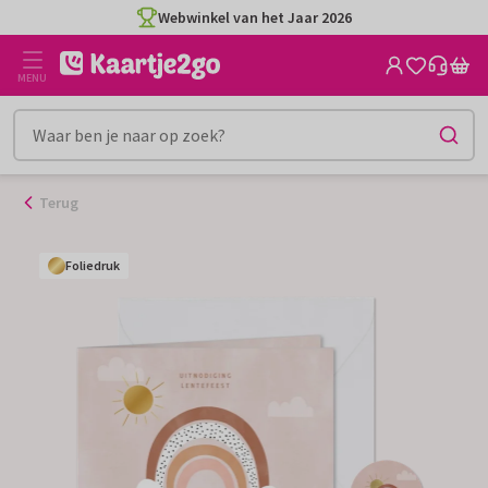
Ga
Webwinkel van het Jaar 2026
naar
de
MENU
inhoud
Terug
Foliedruk
Foliedruk
Foliedruk
Foliedruk
Foliedruk