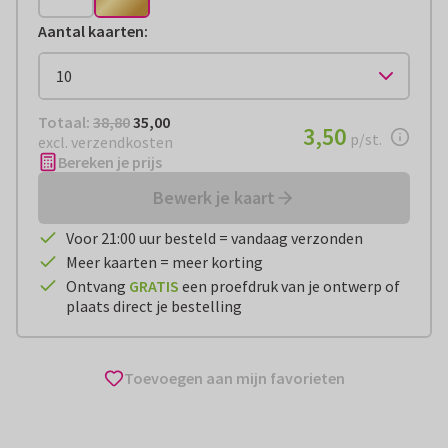
Aantal kaarten
:
Totaal:
€ 35,00
Totaal:
38,80
35,00
€ 3,50
3,50
per stuk
p/st.
excl. verzendkosten
Bereken je prijs
Bewerk je kaart
Voor 21:00 uur besteld = vandaag verzonden
Meer kaarten = meer korting
Ontvang
GRATIS
een proefdruk van je ontwerp of
plaats direct je bestelling
Toevoegen aan mijn favorieten