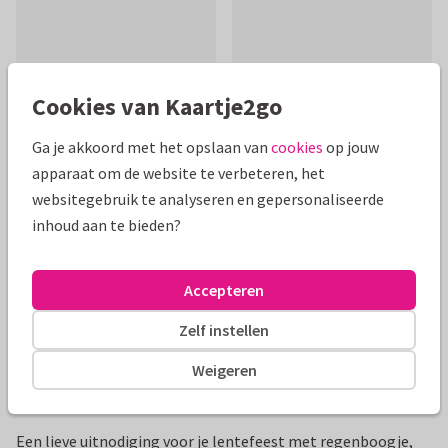
Cookies van Kaartje2go
Mooie extra's bij je kaart
Ga je akkoord met het opslaan van
cookies
op jouw
apparaat om de website te verbeteren, het
websitegebruik te analyseren en gepersonaliseerde
inhoud aan te bieden?
Accepteren
Zelf instellen
Weigeren
Productinformatie
Een lieve uitnodiging voor je lentefeest met regenboogje,