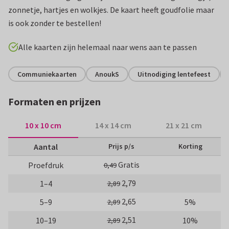
zonnetje, hartjes en wolkjes. De kaart heeft goudfolie maar
is ook zonder te bestellen!
Alle kaarten zijn helemaal naar wens aan te passen
Communiekaarten
AnoukS
Uitnodiging lentefeest
Formaten en prijzen
10 x 10 cm
14 x 14 cm
21 x 21 cm
Aantal
Prijs p/s
Korting
Gratis
Proefdruk
0,49
2,79
1–4
2,89
2,65
5–9
5%
2,89
2,51
10–19
10%
2,89