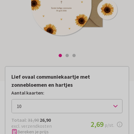
Lief ovaal communiekaartje met
zonnebloemen en hartjes
Aantal kaarten
:
Totaal:
€ 26,90
Totaal:
31,90
26,90
€ 2,69
2,69
per stuk
p/st.
excl. verzendkosten
Bereken je prijs