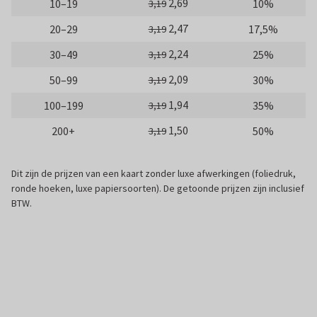
2,69
10–19
10%
3,19
2,47
20–29
17,5%
3,19
2,24
30–49
25%
3,19
2,09
50–99
30%
3,19
1,94
100–199
35%
3,19
1,50
200+
50%
3,19
Dit zijn de prijzen van een kaart zonder luxe afwerkingen (foliedruk,
ronde hoeken, luxe papiersoorten). De getoonde prijzen zijn inclusief
BTW.