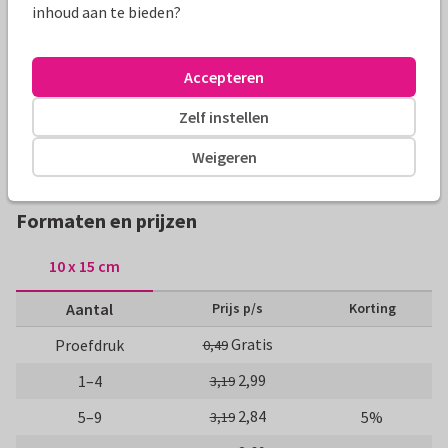
inhoud aan te bieden?
Lief communiekaartje in ovale vorm met een patroon van
geïllustreerde zonnebloemen en kleine hartjes. De kleur is
aanpasbaar!
Accepteren
Alle kaarten zijn helemaal naar wens aan te passen
Zelf instellen
Weigeren
Communiekaarten
Manique
Meisje
Formaten en prijzen
10 x 15 cm
Aantal
Prijs p/s
Korting
Gratis
Proefdruk
0,49
2,99
1–4
3,19
2,84
5–9
5%
3,19