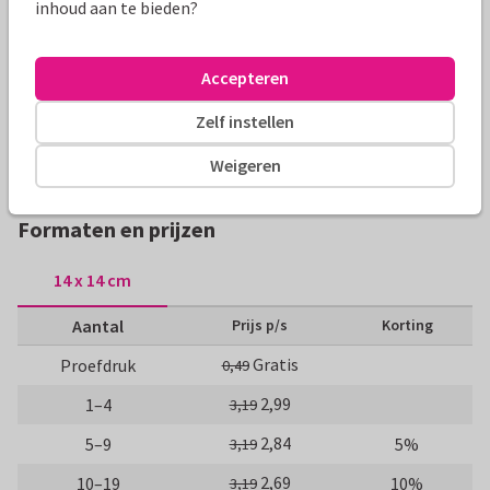
Leuke trendy menukaart voor het communie etentje van een
inhoud aan te bieden?
meisje. In een ronde vorm met drie eigen foto's en
aanpasbare tekst. Roze en oranje kleur.
Accepteren
Alle kaarten zijn helemaal naar wens aan te passen
Zelf instellen
Weigeren
Communiekaarten
ilse
Meisje
Hip en trendy
M
Formaten en prijzen
14 x 14 cm
Aantal
Prijs p/s
Korting
Gratis
Proefdruk
0,49
2,99
1–4
3,19
2,84
5–9
5%
3,19
2,69
10–19
10%
3,19