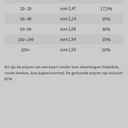
2,47
20–29
17,5%
3,19
2,24
30–49
25%
3,19
2,09
50–99
30%
3,19
1,94
100–199
35%
3,19
1,50
200+
50%
3,19
Dit zijn de prijzen van een kaart zonder luxe afwerkingen (foliedruk,
ronde hoeken, luxe papiersoorten). De getoonde prijzen zijn inclusief
BTW.