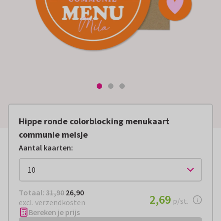
Hippe ronde colorblocking menukaart
communie meisje
Aantal kaarten
:
Totaal:
€ 26,90
Totaal:
31,90
26,90
€ 2,69
2,69
per stuk
p/st.
excl. verzendkosten
Bereken je prijs