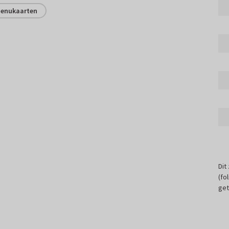
enukaarten
Dit
(fo
get