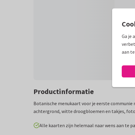
Coo
Ga je 
verbet
aan te
Productinformatie
Botanische menukaart voor je eerste communie m
achtergrond, witte droogbloemen en takjes, fot
Alle kaarten zijn helemaal naar wens aan te p