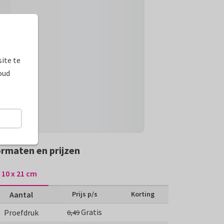
ite te
oud
rmaten en prijzen
10 x 21 cm
Aantal
Prijs p/s
Korting
Gratis
Proefdruk
0,49