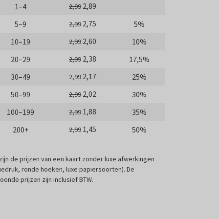
2,89
1–4
2,99
2,75
5–9
5%
2,99
2,60
10–19
10%
2,99
2,38
20–29
17,5%
2,99
2,17
30–49
25%
2,99
2,02
50–99
30%
2,99
1,88
100–199
35%
2,99
1,45
200+
50%
2,99
 zijn de prijzen van een kaart zonder luxe afwerkingen
liedruk, ronde hoeken, luxe papiersoorten). De
oonde prijzen zijn inclusief BTW.