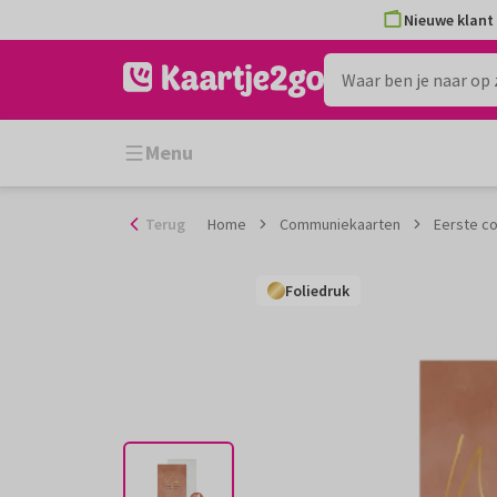
Ga
Nieuwe klant 
naar
de
inhoud
Menu
Terug
Home
Communiekaarten
Eerste c
Foliedruk
Foliedruk
Foliedruk