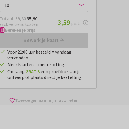
Totaal:
€ 35,90
Totaal:
39,80
35,90
€ 3,59
3,59
per stuk
p/st.
excl. verzendkosten
Bereken je prijs
Bewerk je kaart
Voor 21:00 uur besteld = vandaag
verzonden
Meer kaarten = meer korting
Ontvang
GRATIS
een proefdruk van je
ontwerp of plaats direct je bestelling
Toevoegen aan mijn favorieten