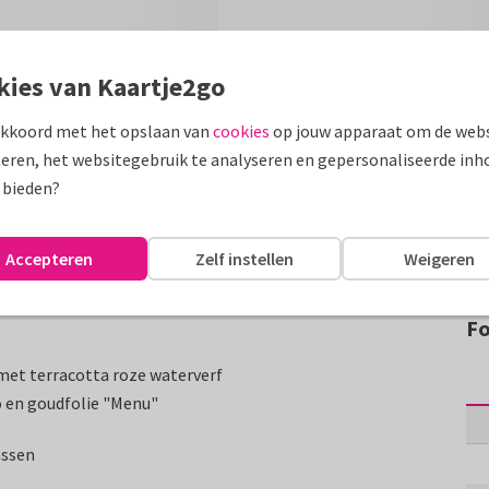
kies van Kaartje2go
akkoord met het opslaan van
cookies
op jouw apparaat om de webs
eren, het websitegebruik te analyseren en gepersonaliseerde inh
 bieden?
Accepteren
Zelf instellen
Weigeren
Fo
et terracotta roze waterverf
o en goudfolie "Menu"
assen