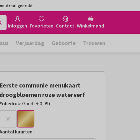
neutraal gedrukt
Inloggen
Favorieten
Contact
Winkelmand
aus
Verjaardag
Geboorte
Trouwen
Eerste communie menukaart
droogbloemen roze waterverf
Foliedruk
:
Goud
(
+
0,99
)
+
€ 0,99
Aantal kaarten
: