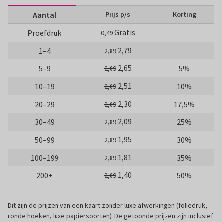
Aantal
Prijs p/s
Korting
Gratis
Proefdruk
0,49
2,79
1–4
2,89
2,65
5–9
5%
2,89
2,51
10–19
10%
2,89
2,30
20–29
17,5%
2,89
2,09
30–49
25%
2,89
1,95
50–99
30%
2,89
1,81
100–199
35%
2,89
1,40
200+
50%
2,89
Dit zijn de prijzen van een kaart zonder luxe afwerkingen (foliedruk,
ronde hoeken, luxe papiersoorten). De getoonde prijzen zijn inclusief