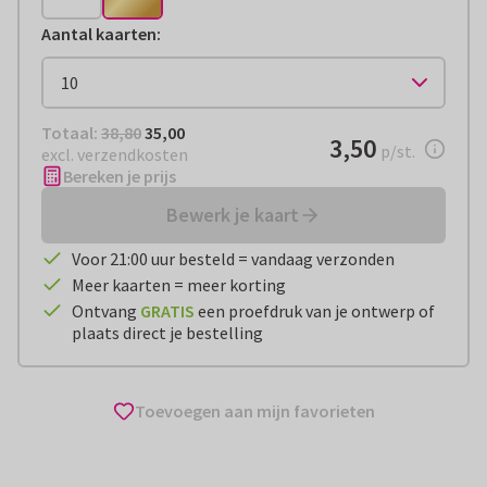
Aantal kaarten
:
Totaal:
€ 35,00
Totaal:
38,80
35,00
€ 3,50
3,50
per stuk
p/st.
excl. verzendkosten
Bereken je prijs
Bewerk je kaart
Voor 21:00 uur besteld = vandaag verzonden
Meer kaarten = meer korting
Ontvang
GRATIS
een proefdruk van je ontwerp of
plaats direct je bestelling
Toevoegen aan mijn favorieten