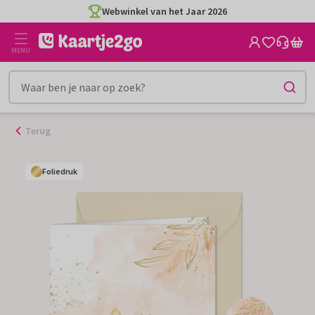
Ga
Webwinkel van het Jaar 2026
naar
de
MENU
inhoud
Terug
Foliedruk
Foliedruk
Foliedruk
Foliedruk
Foliedruk