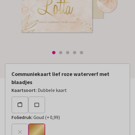
Communiekaart lief roze waterverf met
blaadjes
Kaartsoort
:
Dubbele kaart
Foliedruk
:
Goud
(
+
0,99
)
+
€ 0,99