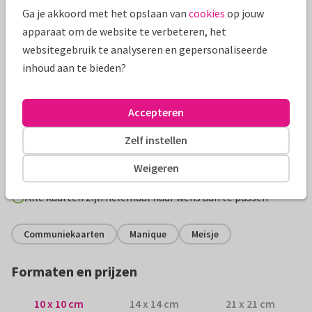
Ga je akkoord met het opslaan van
cookies
op jouw
apparaat om de website te verbeteren, het
websitegebruik te analyseren en gepersonaliseerde
inhoud aan te bieden?
Productinformatie
Accepteren
Lief en romantisch communiekaartje voor een meisje met
Zelf instellen
mooie, roze waterverf en gouden bladeren (met of zonder
foliedruk) en spetters.
Weigeren
Alle kaarten zijn helemaal naar wens aan te passen
Communiekaarten
Manique
Meisje
Formaten en prijzen
10 x 10 cm
14 x 14 cm
21 x 21 cm