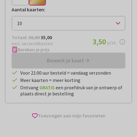
Aantal kaarten
:
Totaal:
€ 35,00
Totaal:
38,80
35,00
€ 3,50
3,50
per stuk
p/st.
excl. verzendkosten
Bereken je prijs
Bewerk je kaart
Voor 21:00 uur besteld = vandaag verzonden
Meer kaarten = meer korting
Ontvang
GRATIS
een proefdruk van je ontwerp of
plaats direct je bestelling
Toevoegen aan mijn favorieten