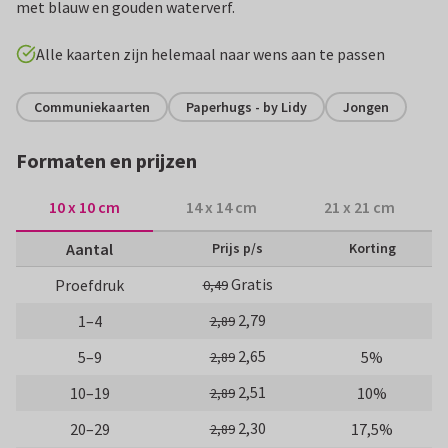
met blauw en gouden waterverf.
Alle kaarten zijn helemaal naar wens aan te passen
Communiekaarten
Paperhugs - by Lidy
Jongen
Formaten en prijzen
10 x 10 cm
14 x 14 cm
21 x 21 cm
Aantal
Prijs p/s
Korting
Gratis
Proefdruk
0,49
2,79
1–4
2,89
2,65
5–9
5%
2,89
2,51
10–19
10%
2,89
2,30
20–29
17,5%
2,89