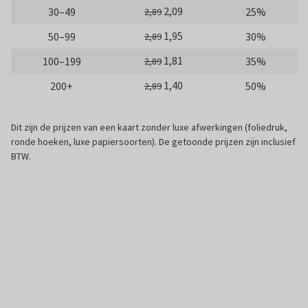
2,09
30–49
25%
2,89
1,95
50–99
30%
2,89
1,81
100–199
35%
2,89
1,40
200+
50%
2,89
Dit zijn de prijzen van een kaart zonder luxe afwerkingen (foliedruk,
ronde hoeken, luxe papiersoorten). De getoonde prijzen zijn inclusief
BTW.