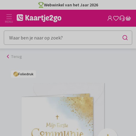
Ga
Webwinkel van het Jaar 2026
naar
de
MENU
inhoud
Terug
Foliedruk
Foliedruk
Foliedruk
Foliedruk
Foliedruk