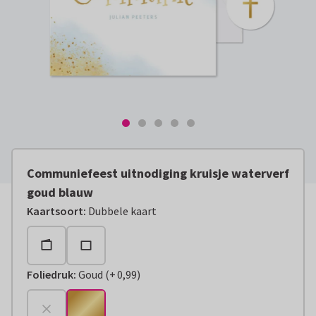
Communiefeest uitnodiging kruisje waterverf
goud blauw
Kaartsoort
:
Dubbele kaart
Foliedruk
:
Goud
(
+
0,99
)
+
€ 0,99