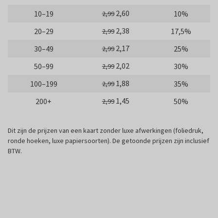
2,60
10–19
10%
2,99
2,38
20–29
17,5%
2,99
2,17
30–49
25%
2,99
2,02
50–99
30%
2,99
1,88
100–199
35%
2,99
1,45
200+
50%
2,99
Dit zijn de prijzen van een kaart zonder luxe afwerkingen (foliedruk,
ronde hoeken, luxe papiersoorten). De getoonde prijzen zijn inclusief
BTW.