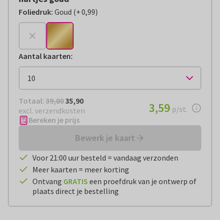
Foliedruk
:
Goud
(
+
0,99
)
+
€ 0,99
Aantal kaarten
:
Totaal:
€ 35,90
Totaal:
39,80
35,90
€ 3,59
3,59
per stuk
p/st.
excl. verzendkosten
Bereken je prijs
Bewerk je kaart
Voor 21:00 uur besteld = vandaag verzonden
Meer kaarten = meer korting
Ontvang
GRATIS
een proefdruk van je ontwerp of
plaats direct je bestelling