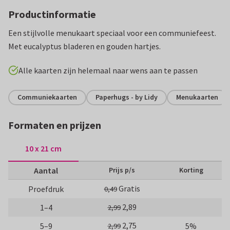
Productinformatie
Een stijlvolle menukaart speciaal voor een communiefeest.
Met eucalyptus bladeren en gouden hartjes.
Alle kaarten zijn helemaal naar wens aan te passen
Communiekaarten
Paperhugs - by Lidy
Menukaarten
Formaten en prijzen
10 x 21 cm
Aantal
Prijs p/s
Korting
Gratis
Proefdruk
0,49
2,89
1–4
2,99
2,75
5–9
5%
2,99