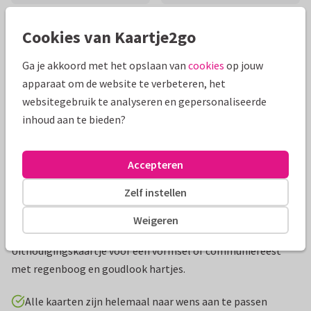
Cookies van Kaartje2go
Mooie extra's bij je kaart
Ga je akkoord met het opslaan van
cookies
op jouw
apparaat om de website te verbeteren, het
websitegebruik te analyseren en gepersonaliseerde
inhoud aan te bieden?
Accepteren
Zelf instellen
Weigeren
Productinformatie
Uitnodigingskaartje voor een vormsel of communiefeest
met regenboog en goudlook hartjes.
Alle kaarten zijn helemaal naar wens aan te passen