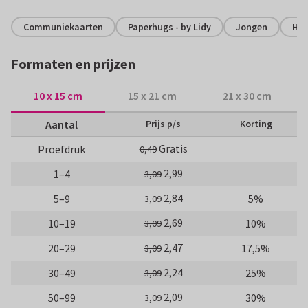
Communiekaarten
Paperhugs - by Lidy
Jongen
Hip
Formaten en prijzen
10 x 15 cm
15 x 21 cm
21 x 30 cm
Aantal
Prijs p/s
Korting
Gratis
Proefdruk
0,49
2,99
1–4
3,09
2,84
5–9
5%
3,09
2,69
10–19
10%
3,09
2,47
20–29
17,5%
3,09
2,24
30–49
25%
3,09
2,09
50–99
30%
3,09