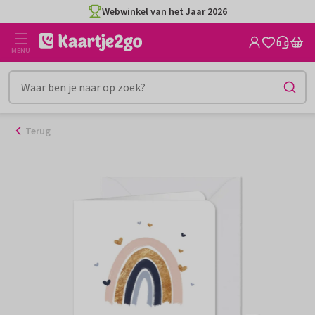
Ga
Webwinkel van het Jaar 2026
naar
de
MENU
inhoud
Terug