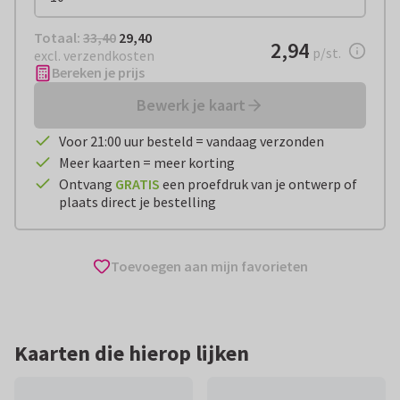
Totaal:
€ 29,40
Totaal:
33,40
29,40
€ 2,94
2,94
per stuk
p/st.
excl. verzendkosten
Bereken je prijs
Bewerk je kaart
Voor 21:00 uur besteld = vandaag verzonden
Meer kaarten = meer korting
Ontvang
GRATIS
een proefdruk van je ontwerp of
plaats direct je bestelling
Toevoegen aan mijn favorieten
Kaarten die hierop lijken