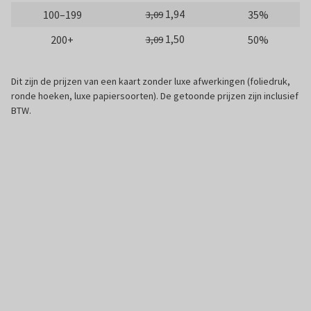
1,94
100–199
35%
3,09
1,50
200+
50%
3,09
Dit zijn de prijzen van een kaart zonder luxe afwerkingen (foliedruk,
ronde hoeken, luxe papiersoorten). De getoonde prijzen zijn inclusief
BTW.