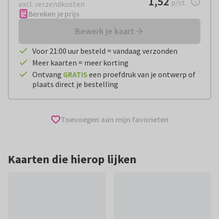
1,52
p/st.
excl. verzendkosten
Bereken je prijs
Bewerk je kaart
Voor 21:00 uur besteld = vandaag verzonden
Meer kaarten = meer korting
Ontvang
GRATIS
een proefdruk van je ontwerp of
plaats direct je bestelling
Toevoegen aan mijn favorieten
Kaarten die hierop lijken