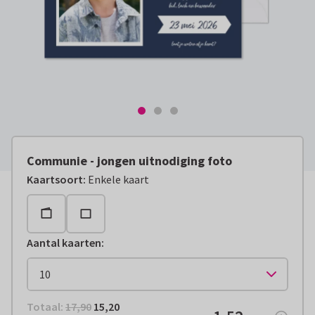
Communie - jongen uitnodiging foto
Kaartsoort
:
Enkele kaart
Aantal kaarten
:
Totaal:
€ 15,20
Totaal:
17,90
15,20
€ 1,52
per stuk