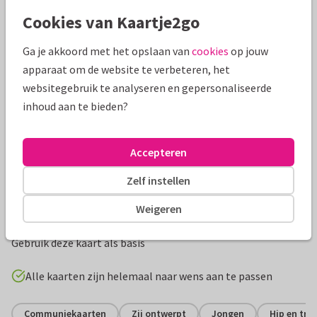
Cookies van Kaartje2go
Ga je akkoord met het opslaan van
cookies
op jouw
apparaat om de website te verbeteren, het
websitegebruik te analyseren en gepersonaliseerde
inhoud aan te bieden?
Accepteren
Productinformatie
Zelf instellen
Moderne uitnodiging voor communie. Alle tekst kun je naar
Weigeren
wens aanpassen, verander ook de kleur van de achtergrond.
Gebruik deze kaart als basis
Alle kaarten zijn helemaal naar wens aan te passen
Communiekaarten
Zij ontwerpt
Jongen
Hip en tre