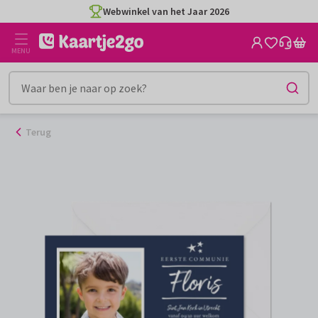
Ga
Webwinkel van het Jaar 2026
naar
de
MENU
inhoud
Terug