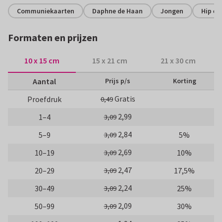
Communiekaarten
Daphne de Haan
Jongen
Hip en
Formaten en prijzen
10 x 15 cm
15 x 21 cm
21 x 30 cm
Aantal
Prijs p/s
Korting
Gratis
Proefdruk
0,49
2,99
1–4
3,09
2,84
5–9
5%
3,09
2,69
10–19
10%
3,09
2,47
20–29
17,5%
3,09
2,24
30–49
25%
3,09
2,09
50–99
30%
3,09