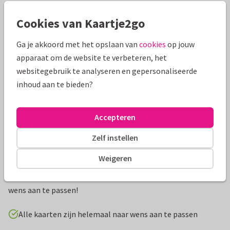
Mooie extra's bij je kaart
Cookies van Kaartje2go
Ga je akkoord met het opslaan van
cookies
op jouw
apparaat om de website te verbeteren, het
websitegebruik te analyseren en gepersonaliseerde
inhoud aan te bieden?
Accepteren
Zelf instellen
Productinformatie
Weigeren
Een leuke communiekaart met doodles. Vervang de
achtergrondfoto door een eigen foto. De teksten zijn naar
wens aan te passen!
Alle kaarten zijn helemaal naar wens aan te passen