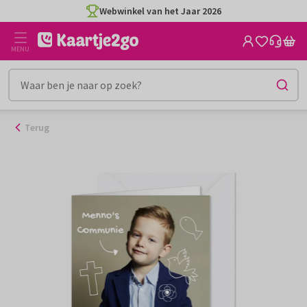
Ga
Webwinkel van het Jaar 2026
naar
de
MENU
inhoud
Terug