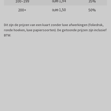
1,94
100–199
35%
3,09
1,50
200+
50%
3,09
Dit zijn de prijzen van een kaart zonder luxe afwerkingen (foliedruk,
ronde hoeken, luxe papiersoorten). De getoonde prijzen zijn inclusief
BTW.