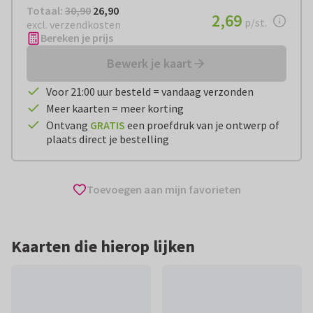
Totaal:
€ 26,90
Totaal:
30,90
26,90
€ 2,69
2,69
per stuk
p/st.
excl. verzendkosten
Bereken je prijs
Bewerk je kaart
Voor 21:00 uur besteld = vandaag verzonden
Meer kaarten = meer korting
Ontvang
GRATIS
een proefdruk van je ontwerp of
plaats direct je bestelling
Toevoegen aan mijn favorieten
Kaarten die hierop lijken