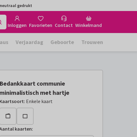
neutraal gedrukt
Inloggen
Favorieten
Contact
Winkelmand
aus
Verjaardag
Geboorte
Trouwen
Bedankkaart communie
minimalistisch met hartje
Kaartsoort
:
Enkele kaart
Aantal kaarten
: