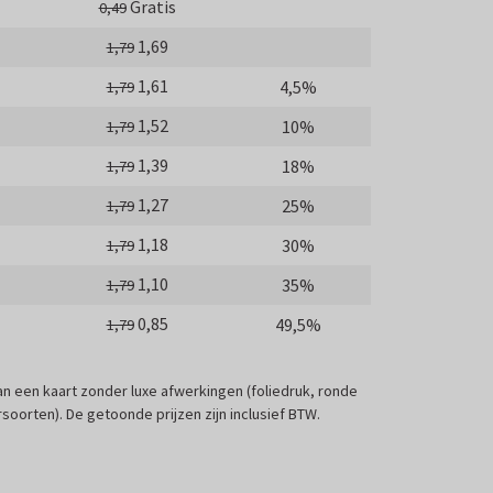
Gratis
0,49
1,69
1,79
1,61
4,5%
1,79
1,52
10%
1,79
1,39
18%
1,79
1,27
25%
1,79
1,18
30%
1,79
1,10
35%
1,79
0,85
49,5%
1,79
 van een kaart zonder luxe afwerkingen (foliedruk, ronde
soorten). De getoonde prijzen zijn inclusief BTW.