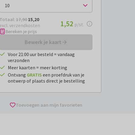
Totaal:
€ 15,20
Totaal:
17,90
15,20
€ 1,52
1,52
per stuk
p/st.
excl. verzendkosten
Bereken je prijs
Bewerk je kaart
Voor 21:00 uur besteld = vandaag
verzonden
Meer kaarten = meer korting
Ontvang
GRATIS
een proefdruk van je
ontwerp of plaats direct je bestelling
Toevoegen aan mijn favorieten