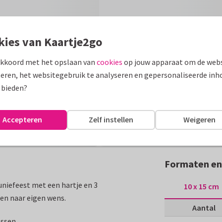
kies van Kaartje2go
akkoord met het opslaan van
cookies
op jouw apparaat om de webs
eren, het websitegebruik te analyseren en gepersonaliseerde inh
 bieden?
Accepteren
Zelf instellen
Weigeren
Formaten en 
niefeest met een hartje en 3
10 x 15 cm
sen naar eigen wens.
Aantal
assen