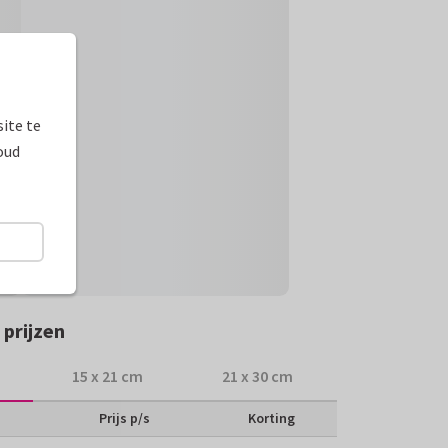
ite te
oud
prijzen
15 x 21 cm
21 x 30 cm
Prijs p/s
Korting