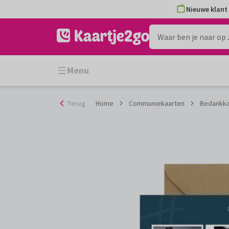
Ga
Nieuwe klant 
naar
de
inhoud
Menu
Terug
Home
Communiekaarten
Bedankka