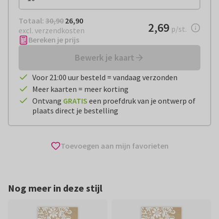
Totaal:
€ 26,90
Totaal:
30,90
26,90
€ 2,69
2,69
per stuk
p/st.
excl. verzendkosten
Bereken je prijs
Bewerk je kaart
Voor 21:00 uur besteld = vandaag verzonden
Meer kaarten = meer korting
Ontvang
GRATIS
een proefdruk van je ontwerp of
plaats direct je bestelling
Toevoegen aan mijn favorieten
Nog meer in deze stijl