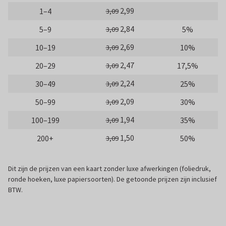
2,99
1–4
3,09
2,84
5–9
5%
3,09
2,69
10–19
10%
3,09
2,47
20–29
17,5%
3,09
2,24
30–49
25%
3,09
2,09
50–99
30%
3,09
1,94
100–199
35%
3,09
1,50
200+
50%
3,09
Dit zijn de prijzen van een kaart zonder luxe afwerkingen (foliedruk,
ronde hoeken, luxe papiersoorten). De getoonde prijzen zijn inclusief
BTW.