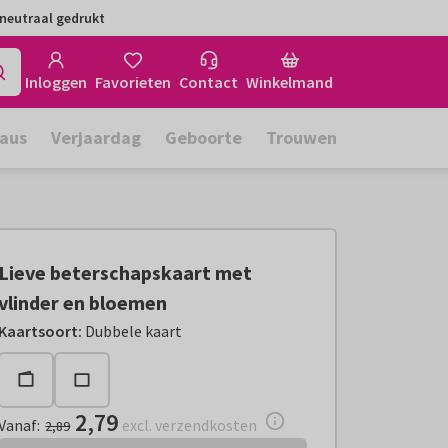
neutraal gedrukt
Inloggen
Favorieten
Contact
Winkelmand
aus
Verjaardag
Geboorte
Trouwen
Lieve beterschapskaart met
vlinder en bloemen
Vanaf:
€ 2,79
excl. verzendkosten
Kaartsoort
:
Dubbele kaart
2,79
Vanaf
:
excl. verzendkosten
2,89