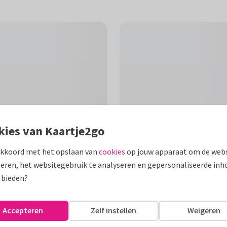
kies van Kaartje2go
akkoord met het opslaan van
cookies
op jouw apparaat om de webs
eren, het websitegebruik te analyseren en gepersonaliseerde inh
F
 bieden?
e kunt zelf de
Accepteren
Zelf instellen
Weigeren