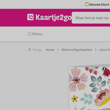
Ga
Nieuwe klant 
naar
de
inhoud
Menu
Terug
Home
Beterschapskaarten
Lieve 