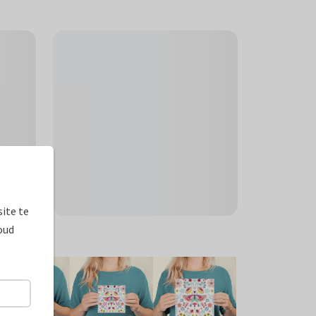
ite te
oud
ormaten