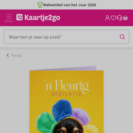
Ga
Webwinkel van het Jaar 2026
naar
de
MENU
inhoud
Terug