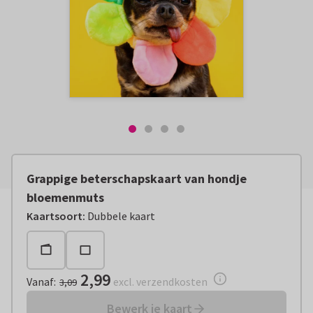
Grappige beterschapskaart van hondje
bloemenmuts
Vanaf:
€ 2,99
excl. verzendkosten
Kaartsoort
:
Dubbele kaart
2,99
Vanaf
:
excl. verzendkosten
3,09
Bewerk je kaart