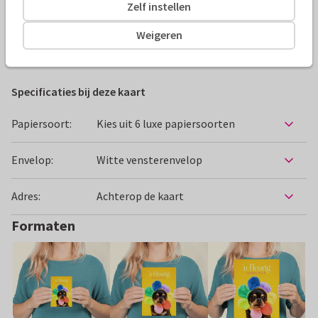
Zelf instellen
Alle kaarten zijn helemaal naar wens aan te passen
Weigeren
Beterschapskaarten
Studio Snuit
Dieren
Humor
Specificaties bij deze kaart
Papiersoort:
Kies uit 6 luxe papiersoorten
Envelop:
Witte vensterenvelop
Adres:
Achterop de kaart
Formaten