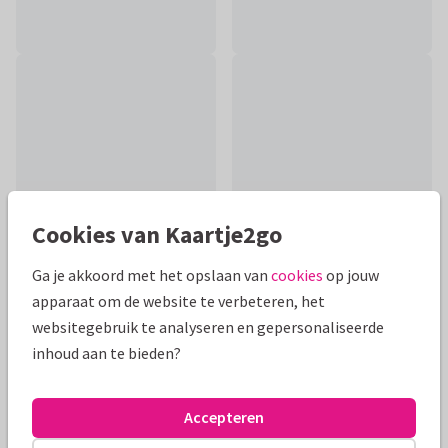
Cookies van Kaartje2go
Ga je akkoord met het opslaan van
cookies
op jouw
apparaat om de website te verbeteren, het
Productinformatie
websitegebruik te analyseren en gepersonaliseerde
inhoud aan te bieden?
Grappige beterschapskaart van hondje bloemenmuts. Stuur
een vrolijk opfleur kaartje naar de zieke en bezorg een
glimlach. Tekst aanpasbaar.
Accepteren