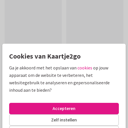
Cookies van Kaartje2go
Ga je akkoord met het opslaan van
cookies
op jouw
Productinformatie
apparaat om de website te verbeteren, het
websitegebruik te analyseren en gepersonaliseerde
Stuur deze fleurige zomaar kaart naar iemand die wel een
inhoud aan te bieden?
knuffel kan gebruiken! De kaart heeft bloemen, bladeren en
takjes.
Accepteren
Alle kaarten zijn helemaal naar wens aan te passen
Zelf instellen
Beterschapskaarten
AnoukS
Man
Bloemen