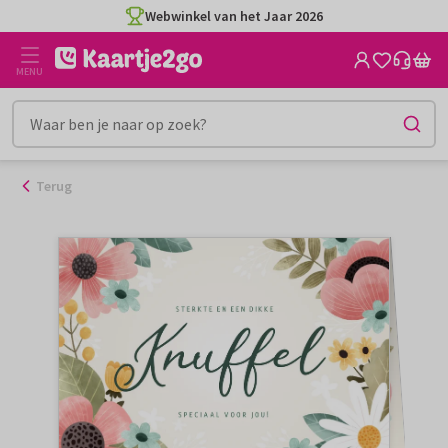
Ga
Webwinkel van het Jaar 2026
naar
de
MENU
inhoud
Terug