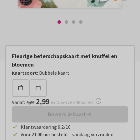
Fleurige beterschapskaart met knuffel en
bloemen
Vanaf:
€ 2,99
excl. verzendkosten
Kaartsoort
:
Dubbele kaart
2,99
Vanaf
:
excl. verzendkosten
3,09
Bewerk je kaart
Klantwaardering 9.2/10
Voor 21:00 uur besteld = vandaag verzonden