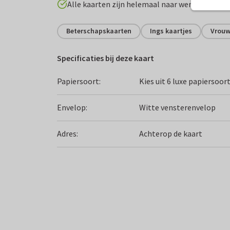
Alle kaarten zijn helemaal naar wens aan te p
Beterschapskaarten
Ings kaartjes
Vrou
Specificaties bij deze kaart
Papiersoort:
Kies uit 6 luxe papiersoor
Envelop:
Witte vensterenvelop
Adres:
Achterop de kaart