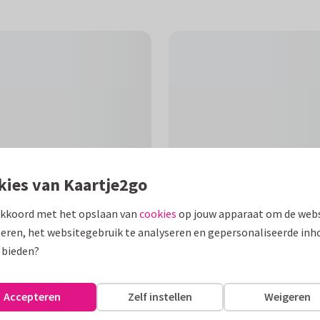
kies van Kaartje2go
akkoord met het opslaan van
cookies
op jouw apparaat om de webs
eren, het websitegebruik te analyseren en gepersonaliseerde inh
F
 bieden?
nt zuster Bertha op weg naar
Accepteren
Zelf instellen
Weigeren