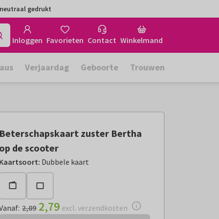
neutraal gedrukt
Inloggen
Favorieten
Contact
Winkelmand
aus
Verjaardag
Geboorte
Trouwen
Beterschapskaart zuster Bertha
op de scooter
Vanaf:
€ 2,79
excl. verzendkosten
Kaartsoort
:
Dubbele kaart
2,79
Vanaf
:
2,89
excl. verzendkosten