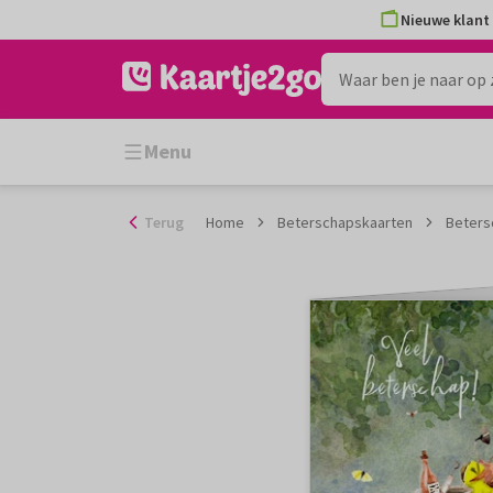
Ga
Nieuwe klant 
naar
de
inhoud
Menu
Terug
Home
Beterschapskaarten
Beters