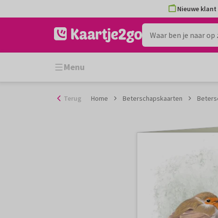
Ga
Nieuwe klant 
naar
de
inhoud
Menu
Terug
Home
Beterschapskaarten
Beters