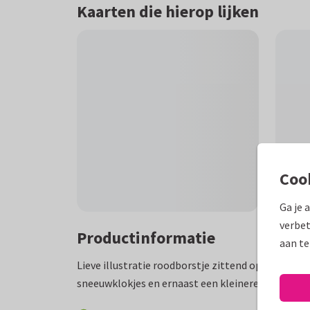
Kaarten die hierop lijken
Coo
Ga je 
verbet
Productinformatie
aan te
Lieve illustratie roodborstje zittend op verweer
sneeuwklokjes en ernaast een kleinere pot met k