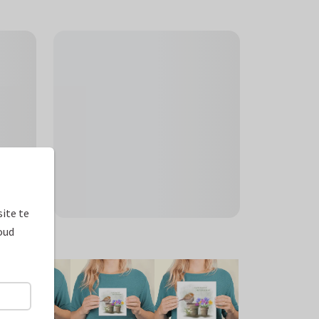
ite te
oud
ormaten