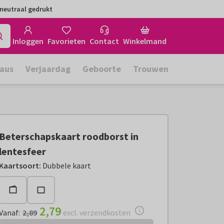
neutraal gedrukt
Inloggen
Favorieten
Contact
Winkelmand
aus
Verjaardag
Geboorte
Trouwen
Beterschapskaart roodborst in
lentesfeer
Vanaf:
€ 2,79
excl. verzendkosten
Kaartsoort
:
Dubbele kaart
2,79
Vanaf
:
2,89
excl. verzendkosten