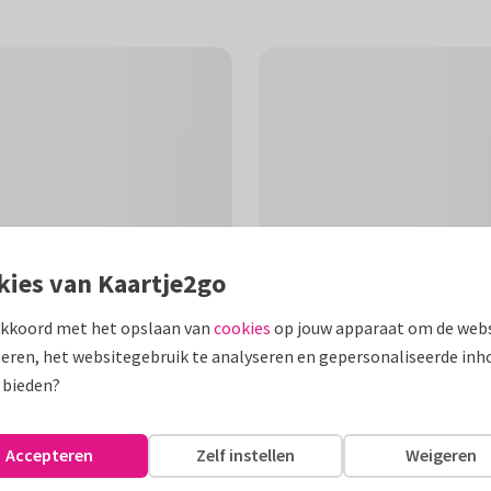
kies van Kaartje2go
akkoord met het opslaan van
cookies
op jouw apparaat om de webs
eren, het websitegebruik te analyseren en gepersonaliseerde inh
F
 bieden?
de terracotta pot met toef
rokussen.
Accepteren
Zelf instellen
Weigeren