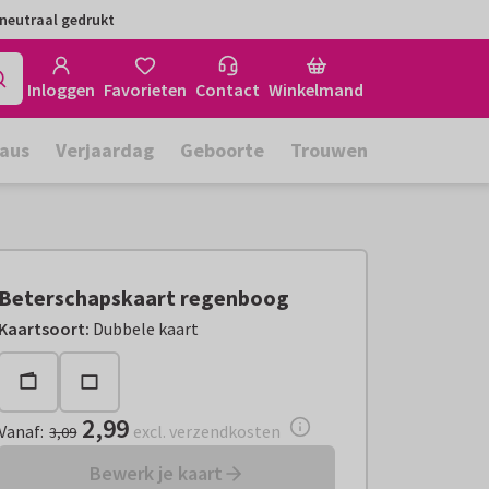
neutraal gedrukt
Inloggen
Favorieten
Contact
Winkelmand
aus
Verjaardag
Geboorte
Trouwen
Beterschapskaart regenboog
Vanaf:
€ 2,99
excl. verzendkosten
Kaartsoort
:
Dubbele kaart
2,99
Vanaf
:
excl. verzendkosten
3,09
Bewerk je kaart