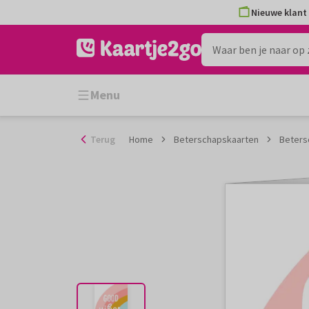
Ga
Nieuwe klant 
naar
de
inhoud
Menu
Terug
Home
Beterschapskaarten
Beters