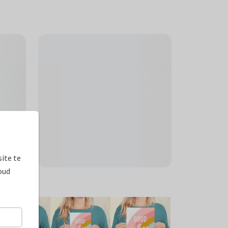
ite te
oud
ormaten