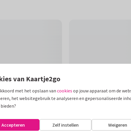
kies van Kaartje2go
akkoord met het opslaan van
cookies
op jouw apparaat om de webs
eren, het websitegebruik te analyseren en gepersonaliseerde inh
F
 bieden?
erschap te wensen. Schrijf een
Accepteren
Zelf instellen
Weigeren