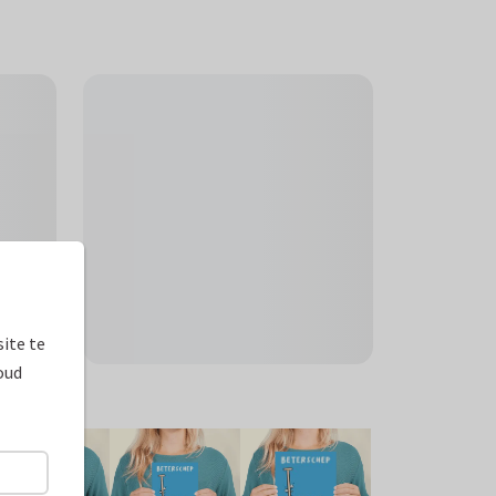
ite te
oud
ormaten