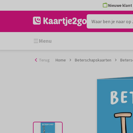
Ga
Nieuwe klant 
naar
de
inhoud
Menu
Terug
Home
Beterschapskaarten
Betersc