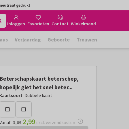
neutraal gedrukt
Inloggen
Favorieten
Contact
Winkelmand
aus
Verjaardag
Geboorte
Trouwen
Beterschapskaart beterschep,
hopelijk giet het snel beter...
Vanaf:
€ 2,99
excl. verzendkosten
Kaartsoort
:
Dubbele kaart
2,99
Vanaf
:
3,09
excl. verzendkosten