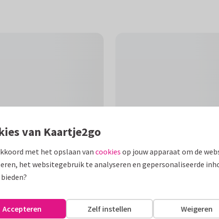
kies van Kaartje2go
akkoord met het opslaan van
cookies
op jouw apparaat om de webs
eren, het websitegebruik te analyseren en gepersonaliseerde inh
F
 bieden?
 ontvanger beterschap wensen
Accepteren
Zelf instellen
Weigeren