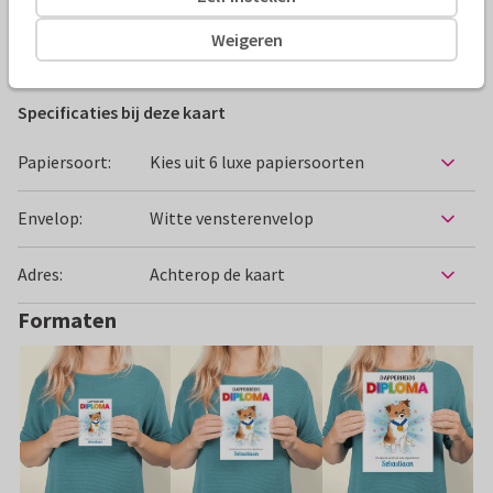
Weigeren
Beterschapskaarten
Chiwowy
Kind
Specificaties bij deze kaart
Papiersoort:
Kies uit 6 luxe papiersoorten
Envelop:
Witte vensterenvelop
Adres:
Achterop de kaart
Formaten