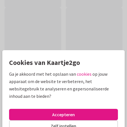
Cookies van Kaartje2go
Ga je akkoord met het opslaan van
cookies
op jouw
apparaat om de website te verbeteren, het
Productinformatie
websitegebruik te analyseren en gepersonaliseerde
Een lieve, bemoedigende kaart in de vorm van een
inhoud aan te bieden?
dapperheidsdiploma voor kindjes die te maken krijgen met
een (ernstige) ziekte of ziekenhuisopnames.
Accepteren
Alle kaarten zijn helemaal naar wens aan te passen
Zelf instellen