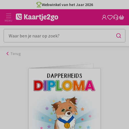
Ga
Webwinkel van het Jaar 2026
naar
de
MENU
inhoud
Terug