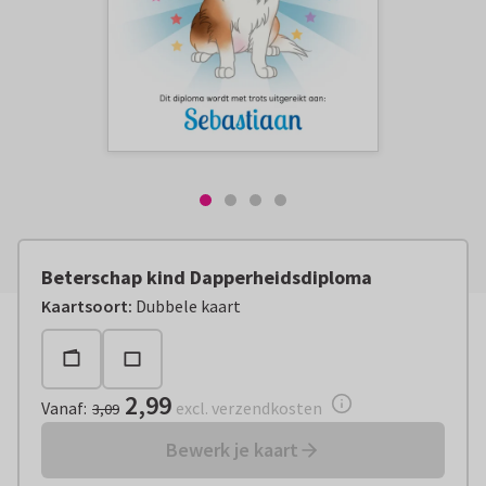
Beterschap kind Dapperheidsdiploma
Vanaf:
€ 2,99
excl. verzendkosten
Kaartsoort
:
Dubbele kaart
2,99
Vanaf
:
excl. verzendkosten
3,09
Bewerk je kaart