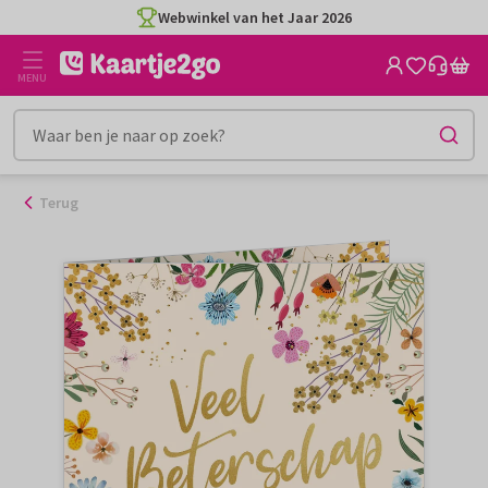
Ga
Webwinkel van het Jaar 2026
naar
de
MENU
inhoud
Terug