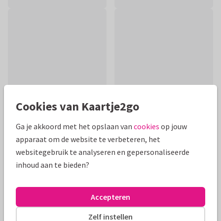
Cookies van Kaartje2go
Ga je akkoord met het opslaan van
cookies
op jouw
apparaat om de website te verbeteren, het
Productinformatie
websitegebruik te analyseren en gepersonaliseerde
Mooie lieve bloemen kaart voor iemand die we beterschap
inhoud aan te bieden?
wensen. Doorlopende binnenkant met takjes en bloemen en
aanpasbare teksten.
Accepteren
Alle kaarten zijn helemaal naar wens aan te passen
Zelf instellen