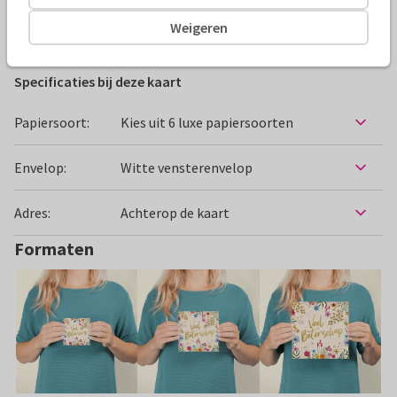
Weigeren
Beterschapskaarten
Anet van de Vorst
Vrouw
Blo
Specificaties bij deze kaart
Papiersoort:
Kies uit 6 luxe papiersoorten
Envelop:
Witte vensterenvelop
Adres:
Achterop de kaart
Formaten