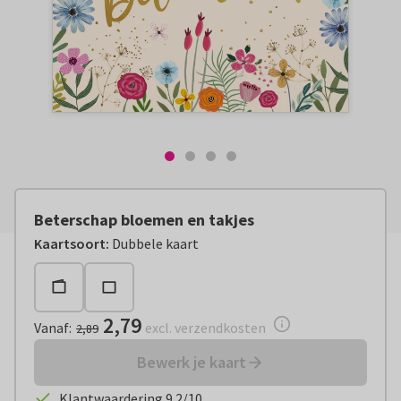
Beterschap bloemen en takjes
Vanaf:
€ 2,79
excl. verzendkosten
Kaartsoort
:
Dubbele kaart
2,79
Vanaf
:
excl. verzendkosten
2,89
Bewerk je kaart
Klantwaardering 9.2/10