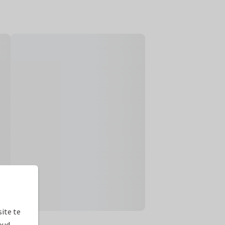
ite te
oud