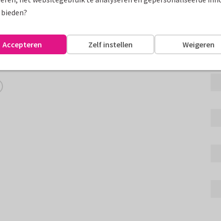
Fo
 bieden?
t daarin een bedankbrief,
edanken voor hun hulp.
Accepteren
Zelf instellen
Weigeren
assen