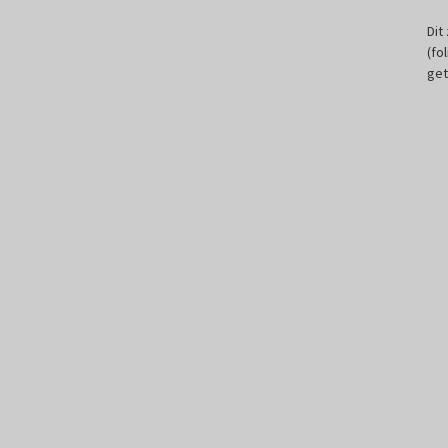
Dit
(fo
get