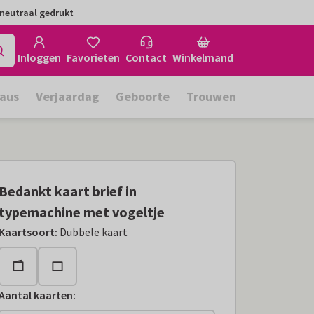
neutraal gedrukt
Inloggen
Favorieten
Contact
Winkelmand
aus
Verjaardag
Geboorte
Trouwen
Bedankt kaart brief in
typemachine met vogeltje
Kaartsoort
:
Dubbele kaart
Aantal kaarten
: