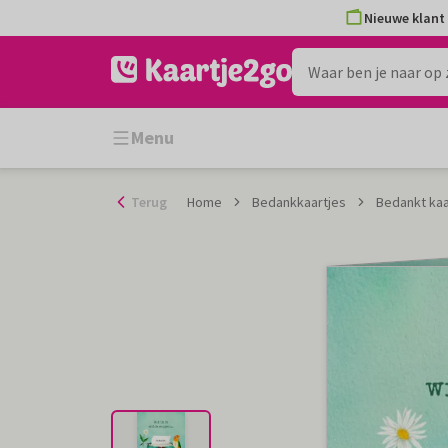
Ga
Nieuwe klant 
naar
de
inhoud
Menu
Terug
Home
Bedankkaartjes
Bedankt kaa