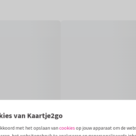
kies van Kaartje2go
akkoord met het opslaan van
cookies
op jouw apparaat om de webs
eren, het websitegebruik te analyseren en gepersonaliseerde inh