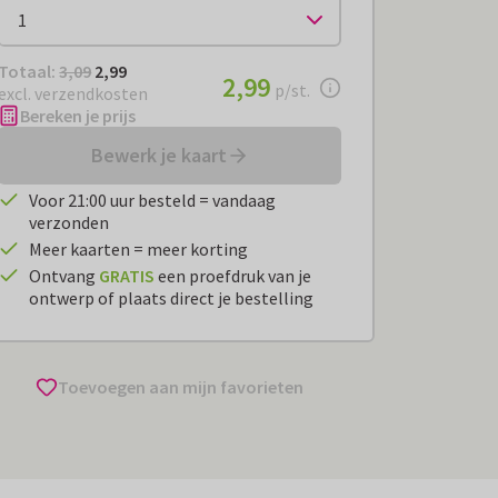
Totaal:
€ 2,99
Totaal:
3,09
2,99
€ 2,99
2,99
per stuk
p/st.
excl. verzendkosten
Bereken je prijs
Bewerk je kaart
Voor 21:00 uur besteld = vandaag
verzonden
Meer kaarten = meer korting
Ontvang
GRATIS
een proefdruk van je
ontwerp of plaats direct je bestelling
Toevoegen aan mijn favorieten