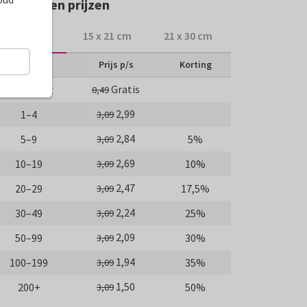
rmaten en prijzen
10 x 15 cm
15 x 21 cm
21 x 30 cm
Aantal
Prijs p/s
Korting
Gratis
Proefdruk
0,49
2,99
1–4
3,09
2,84
5–9
5%
3,09
2,69
10–19
10%
3,09
2,47
20–29
17,5%
3,09
2,24
30–49
25%
3,09
2,09
50–99
30%
3,09
1,94
100–199
35%
3,09
1,50
200+
50%
3,09