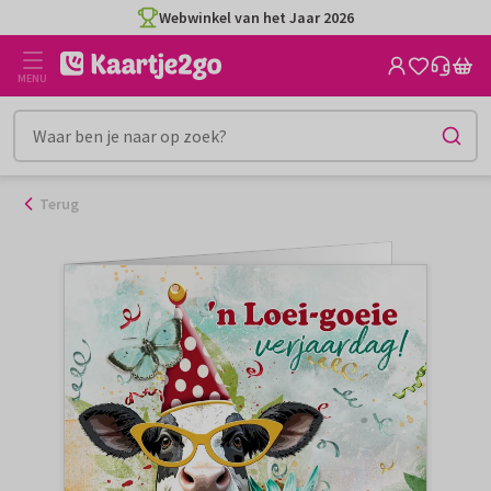
Ga
Webwinkel van het Jaar 2026
naar
de
MENU
inhoud
Terug