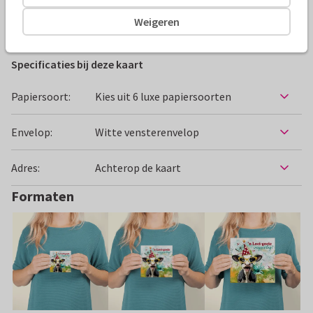
Weigeren
Verjaardagskaarten
JopkeDesigns
Dieren
Humor
Specificaties bij deze kaart
Papiersoort:
Kies uit 6 luxe papiersoorten
Envelop:
Witte vensterenvelop
Adres:
Achterop de kaart
Formaten