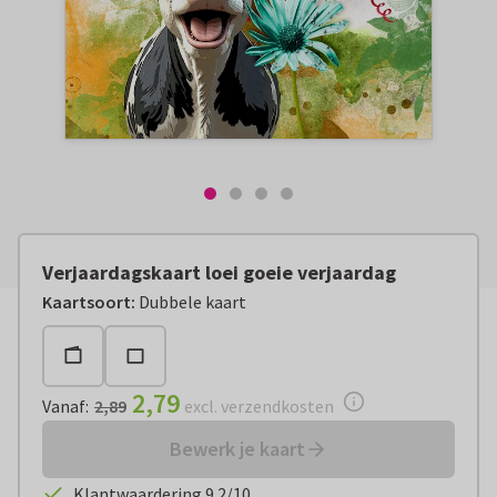
Verjaardagskaart loei goeie verjaardag
Vanaf:
€ 2,79
excl. verzendkosten
Kaartsoort
:
Dubbele kaart
2,79
Vanaf
:
2,89
excl. verzendkosten
Bewerk je kaart
Klantwaardering 9.2/10