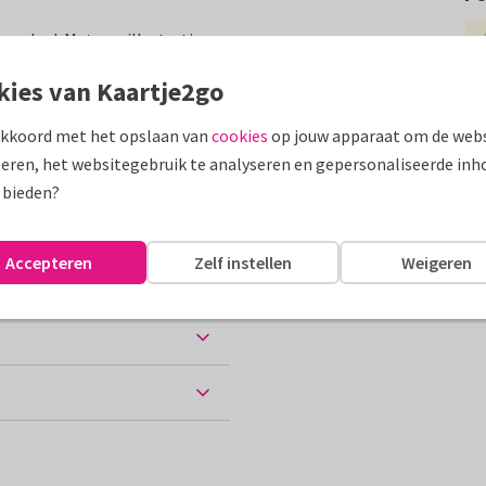
zwembad. Met een illustratie
de slippers.
kies van Kaartje2go
assen
akkoord met het opslaan van
cookies
op jouw apparaat om de webs
eren, het websitegebruik te analyseren en gepersonaliseerde inh
 bieden?
Accepteren
Zelf instellen
Weigeren
ten