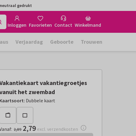
neutraal gedrukt
Inloggen
Favorieten
Contact
Winkelmand
aus
Verjaardag
Geboorte
Trouwen
Vakantiekaart vakantiegroetjes
vanuit het zwembad
Vanaf:
€ 2,79
excl. verzendkosten
Kaartsoort
:
Dubbele kaart
2,79
Vanaf
:
excl. verzendkosten
2,89