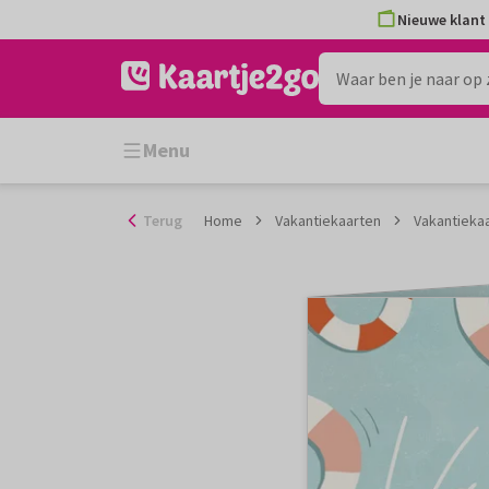
Ga
Nieuwe klant 
naar
de
inhoud
Menu
Terug
Home
Vakantiekaarten
Vakantieka