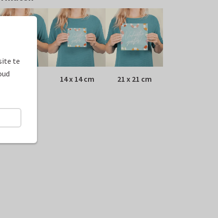
ite te
oud
10 x 10 cm
14 x 14 cm
21 x 21 cm