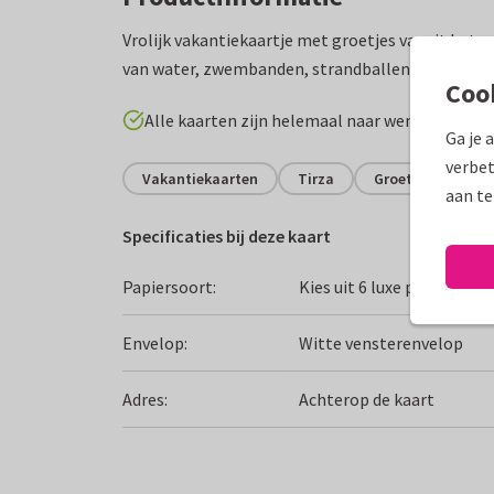
Vrolijk vakantiekaartje met groetjes vanuit het 
van water, zwembanden, strandballen en verdwaal
Coo
Alle kaarten zijn helemaal naar wens aan te p
Ga je 
verbet
Vakantiekaarten
Tirza
Groeten uit...
aan te
Specificaties bij deze kaart
Papiersoort:
Kies uit 6 luxe papiersoor
Envelop:
Witte vensterenvelop
Adres:
Achterop de kaart