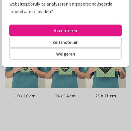
websitegebruik te analyseren en gepersonaliseerde
inhoud aan te bieden?
Envelop:
Witte vensterenvelop
Adres:
Achterop de kaart
Accepteren
Formaten
Zelf instellen
Weigeren
10 x 10 cm
14 x 14 cm
21 x 21 cm