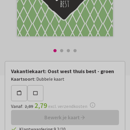
Vakantiekaart: Oost west thuis best - groen
Vanaf:
€ 2,79
excl. verzendkosten
Kaartsoort
:
Dubbele kaart
2,79
Vanaf
:
2,89
excl. verzendkosten
Bewerk je kaart
Klantwaardering 9.2/10