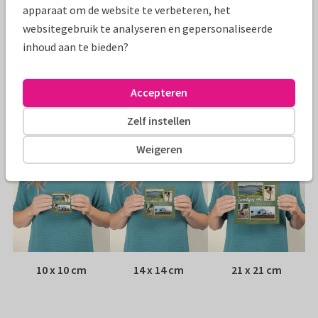
Specificaties bij deze kaart
apparaat om de website te verbeteren, het
websitegebruik te analyseren en gepersonaliseerde
Papiersoort:
Kies uit 6 luxe papiersoorten
inhoud aan te bieden?
Envelop:
Witte vensterenvelop
Accepteren
Adres:
Achterop de kaart
Zelf instellen
Formaten
Weigeren
10 x 10 cm
14 x 14 cm
21 x 21 cm