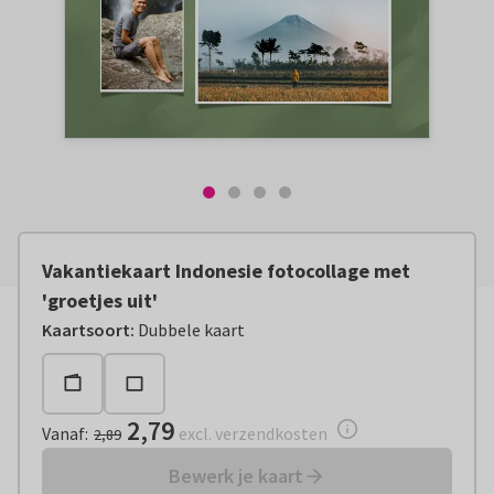
Vakantiekaart Indonesie fotocollage met
'groetjes uit'
Vanaf:
€ 2,79
excl. verzendkosten
Kaartsoort
:
Dubbele kaart
2,79
Vanaf
:
excl. verzendkosten
2,89
Bewerk je kaart