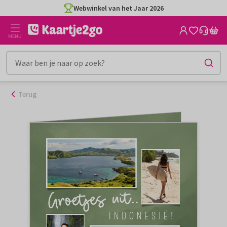
Ga
Webwinkel van het Jaar 2026
naar
de
MENU
inhoud
Terug