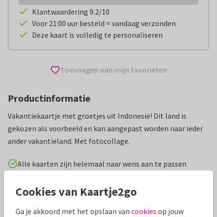
Klantwaardering 9.2/10
Voor 21:00 uur besteld = vandaag verzonden
Deze kaart is volledig te personaliseren
Toevoegen aan mijn favorieten
Productinformatie
Vakantiekaartje met groetjes uit Indonesië! Dit land is
gekozen als voorbeeld en kan aangepast worden naar ieder
ander vakantieland. Met fotocollage.
Alle kaarten zijn helemaal naar wens aan te passen
Cookies van Kaartje2go
Vakantiekaarten
Tirza
Groeten uit...
Ga je akkoord met het opslaan van
cookies
op jouw