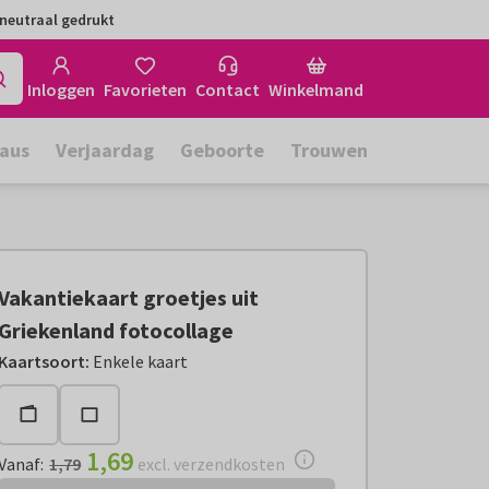
neutraal gedrukt
Inloggen
Favorieten
Contact
Winkelmand
aus
Verjaardag
Geboorte
Trouwen
Vakantiekaart groetjes uit
Griekenland fotocollage
Vanaf:
€ 1,69
excl. verzendkosten
Kaartsoort
:
Enkele kaart
1,69
Vanaf
:
1,79
excl. verzendkosten