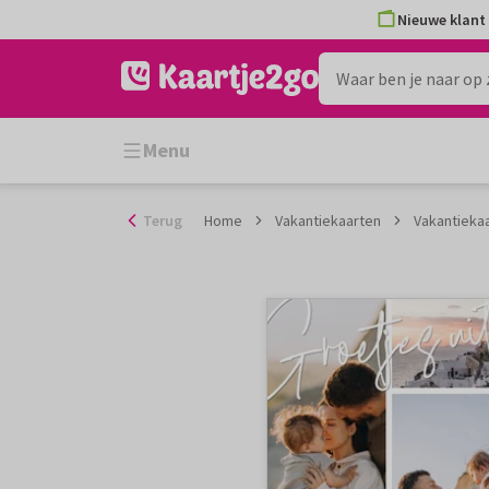
Ga
Nieuwe klant 
naar
de
inhoud
Menu
Terug
Home
Vakantiekaarten
Vakantiekaa