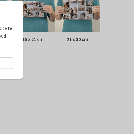
ite te
oud
15 x 21 cm
21 x 30 cm