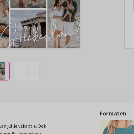
Formaten
an jullie vakantie. Ook
namelijk aanpasbaar.