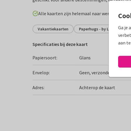
Alle kaarten zijn helemaal naar wens aan te p
Coo
Ga je 
Vakantiekaarten
Paperhugs - by Lidy
Gri
verbet
aan te
Specificaties bij deze kaart
Papiersoort:
Glans
Envelop:
Geen, verzonden als ansi
Adres:
Achterop de kaart