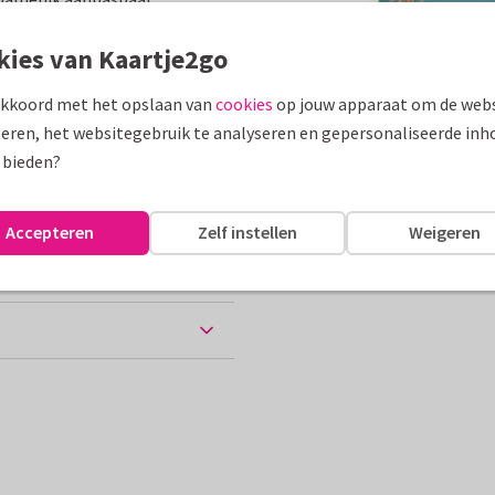
assen
kies van Kaartje2go
akkoord met het opslaan van
cookies
op jouw apparaat om de webs
ekenland
Groeten uit...
eren, het websitegebruik te analyseren en gepersonaliseerde inh
10 x 15 cm
 bieden?
Accepteren
Zelf instellen
Weigeren
chtkaart