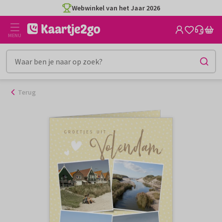
Ga
Webwinkel van het Jaar 2026
naar
de
MENU
inhoud
Terug