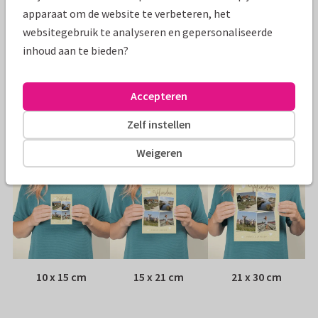
Specificaties bij deze kaart
apparaat om de website te verbeteren, het
websitegebruik te analyseren en gepersonaliseerde
Papiersoort:
Kies uit 6 luxe papiersoorten
inhoud aan te bieden?
Envelop:
Witte vensterenvelop
Accepteren
Adres:
Achterop de kaart
Zelf instellen
Formaten
Weigeren
10 x 15 cm
15 x 21 cm
21 x 30 cm