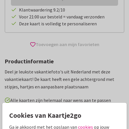
Klantwaardering 9.2/10
Voor 21:00 uur besteld = vandaag verzonden
Deze kaart is volledig te personaliseren
Toevoegen aan mijn favorieten
Productinformatie
Deel je leukste vakantiefoto's uit Nederland met deze
vakantiekaart! De kaart heeft een gele achtergrond met
stipjes, hartjes en aanpasbare plaatsnaam
Alle kaarten zijn helemaal naar wens aan te passen
Cookies van Kaartje2go
Vakantiekaarten
AnoukS
Nederland
Groeten uit...
Ga je akkoord met het opslaan van
cookies
op jouw