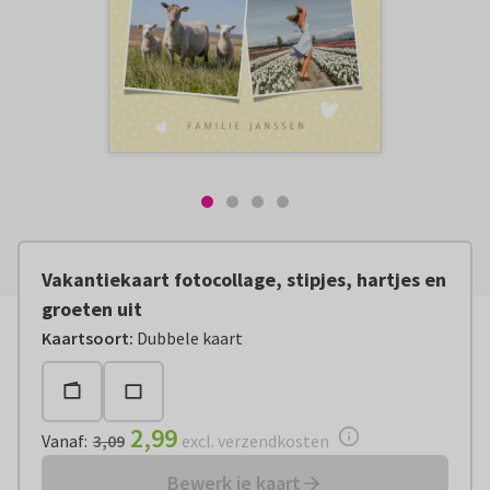
Vakantiekaart fotocollage, stipjes, hartjes en
groeten uit
Vanaf:
€ 2,99
excl. verzendkosten
Kaartsoort
:
Dubbele kaart
2,99
Vanaf
:
3,09
excl. verzendkosten
Bewerk je kaart