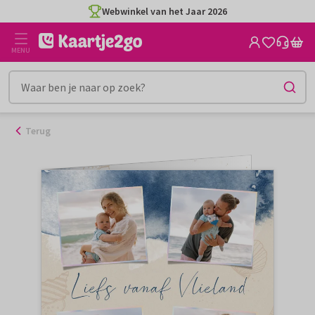
Ga
Webwinkel van het Jaar 2026
naar
de
MENU
inhoud
Terug