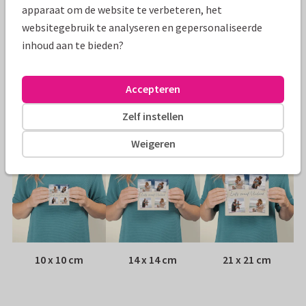
Specificaties bij deze kaart
apparaat om de website te verbeteren, het
websitegebruik te analyseren en gepersonaliseerde
Papiersoort:
Kies uit 6 luxe papiersoorten
inhoud aan te bieden?
Envelop:
Witte vensterenvelop
Accepteren
Adres:
Achterop de kaart
Zelf instellen
Formaten
Weigeren
10 x 10 cm
14 x 14 cm
21 x 21 cm