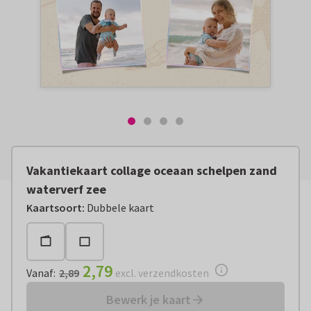
Vakantiekaart collage oceaan schelpen zand
waterverf zee
Vanaf:
€ 2,79
excl. verzendkosten
Kaartsoort
:
Dubbele kaart
2,79
Vanaf
:
2,89
excl. verzendkosten
Bewerk je kaart