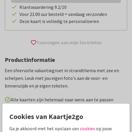
Klantwaardering 9.2/10
Voor 21:00 uur besteld = vandaag verzonden
Deze kaart is volledig te personaliseren
Toevoegen aan mijn favorieten
Productinformatie
Een sfeervolle vakantiegroet in strandthema met zee en
schelpen. Leuk met jou eigen foto's aan de voor- en
binnenzijde en je eigen teksten.
Alle kaarten zijn helemaal naar wens aan te passen
Cookies van Kaartje2go
Vakantiekaarten
Paperhugs - by Lidy
Nederland
Gr
Ga je akkoord met het opslaan van
cookies
op jouw