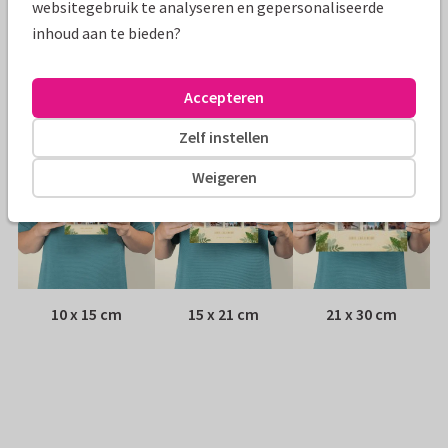
websitegebruik te analyseren en gepersonaliseerde
inhoud aan te bieden?
Envelop:
Witte vensterenvelop
Adres:
Achterop de kaart
Accepteren
Formaten
Zelf instellen
Weigeren
10 x 15 cm
15 x 21 cm
21 x 30 cm