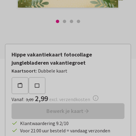
Hippe vakantiekaart fotocollage
junglebladeren vakantiegroet
Vanaf:
€ 2,99
excl. verzendkosten
Kaartsoort
:
Dubbele kaart
2,99
Vanaf
:
excl. verzendkosten
3,09
Bewerk je kaart
Klantwaardering 9.2/10
Voor 21:00 uur besteld = vandaag verzonden