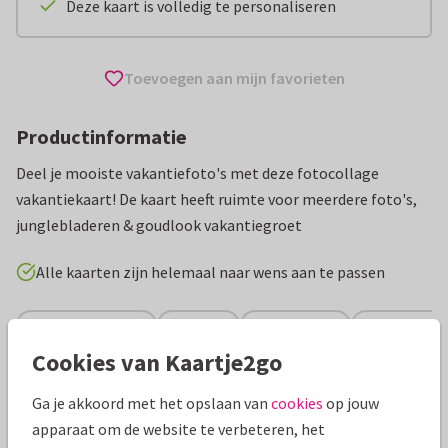
Deze kaart is volledig te personaliseren
Toevoegen aan mijn favorieten
Productinformatie
Deel je mooiste vakantiefoto's met deze fotocollage
vakantiekaart! De kaart heeft ruimte voor meerdere foto's,
junglebladeren & goudlook vakantiegroet
Alle kaarten zijn helemaal naar wens aan te passen
Vakantiekaarten
AnoukS
Griekenland
Groeten uit..
Cookies van Kaartje2go
Specificaties bij deze kaart
Ga je akkoord met het opslaan van
cookies
op jouw
apparaat om de website te verbeteren, het
Papiersoort:
Kies uit 6 luxe papiersoorten