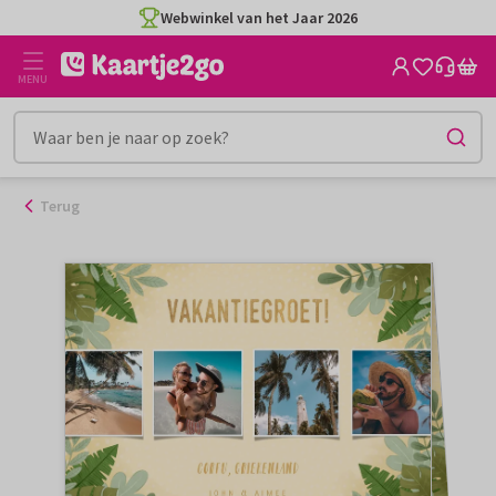
Ga
Webwinkel van het Jaar 2026
naar
de
MENU
inhoud
Terug