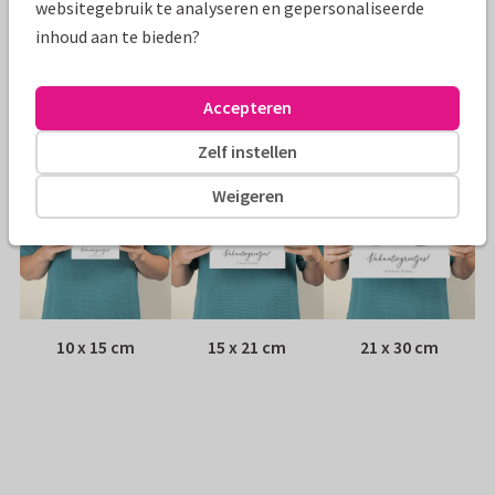
websitegebruik te analyseren en gepersonaliseerde
inhoud aan te bieden?
Envelop:
Geen, verzonden als ansichtkaart
Adres:
Achterop de kaart
Accepteren
Formaten
Zelf instellen
Weigeren
10 x 15 cm
15 x 21 cm
21 x 30 cm