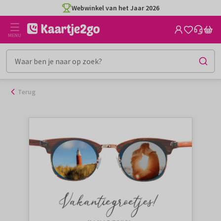
Ga
Webwinkel van het Jaar 2026
naar
de
MENU
inhoud
Terug