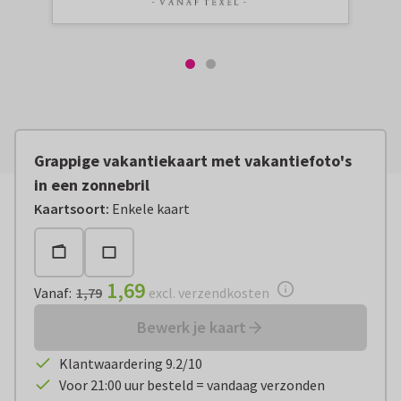
Grappige vakantiekaart met vakantiefoto's
in een zonnebril
Vanaf:
€ 1,69
excl. verzendkosten
Kaartsoort
:
Enkele kaart
1,69
Vanaf
:
1,79
excl. verzendkosten
Bewerk je kaart
Klantwaardering 9.2/10
Voor 21:00 uur besteld = vandaag verzonden