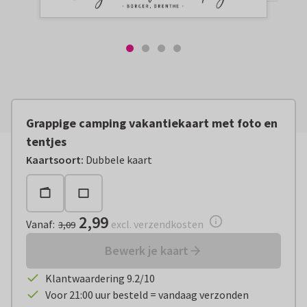
Grappige camping vakantiekaart met foto en
tentjes
Vanaf:
€ 2,99
excl. verzendkosten
Kaartsoort
:
Dubbele kaart
2,99
Vanaf
:
excl. verzendkosten
3,09
Bewerk je kaart
Klantwaardering 9.2/10
Voor 21:00 uur besteld = vandaag verzonden