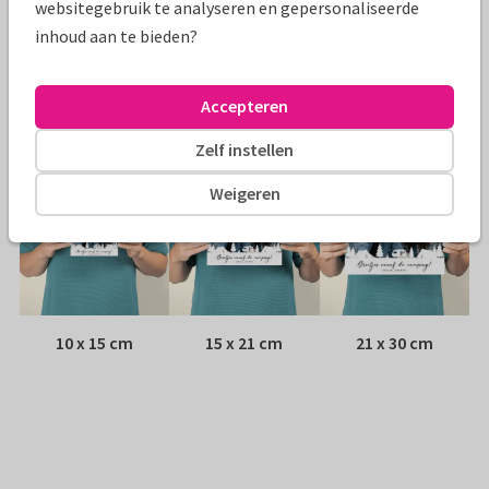
websitegebruik te analyseren en gepersonaliseerde
inhoud aan te bieden?
Envelop:
Witte vensterenvelop
Adres:
Achterop de kaart
Accepteren
Formaten
Zelf instellen
Weigeren
10 x 15 cm
15 x 21 cm
21 x 30 cm