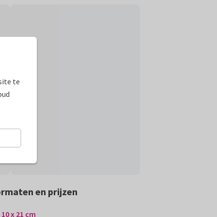
ite te
oud
rmaten en prijzen
10 x 21 cm