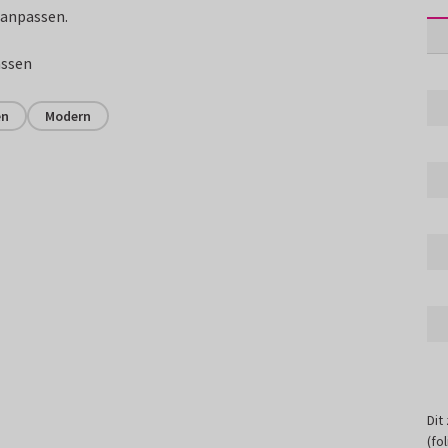
 aanpassen.
assen
en
Modern
Dit
(fo