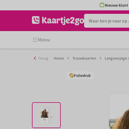
Ga
Nieuwe klant 
naar
de
inhoud
Menu
Terug
Home
Trouwkaarten
Langwerpige v
Foliedruk
Foliedruk
Foliedruk
Foliedruk