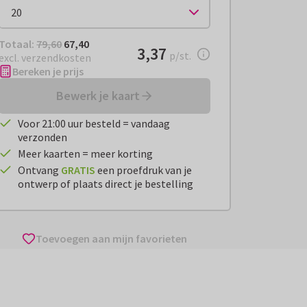
Totaal:
€ 67,40
Totaal:
79,60
67,40
€ 3,37
3,37
per stuk
p/st.
excl. verzendkosten
Bereken je prijs
Bewerk je kaart
Voor 21:00 uur besteld = vandaag
verzonden
Meer kaarten = meer korting
Ontvang
GRATIS
een proefdruk van je
ontwerp of plaats direct je bestelling
Toevoegen aan mijn favorieten