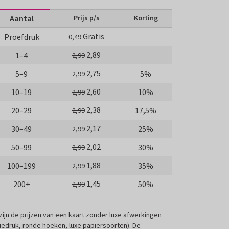
Aantal
Prijs p/s
Korting
Gratis
Proefdruk
0,49
2,89
1–4
2,99
2,75
5–9
5%
2,99
2,60
10–19
10%
2,99
2,38
20–29
17,5%
2,99
2,17
30–49
25%
2,99
2,02
50–99
30%
2,99
1,88
100–199
35%
2,99
1,45
200+
50%
2,99
 zijn de prijzen van een kaart zonder luxe afwerkingen
liedruk, ronde hoeken, luxe papiersoorten). De