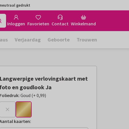
neutraal gedrukt
Inloggen
Favorieten
Contact
Winkelmand
aus
Verjaardag
Geboorte
Trouwen
Langwerpige verlovingskaart met
foto en goudlook Ja
Foliedruk
:
Goud
(
+
0,99
)
+
€ 0,99
Aantal kaarten
: