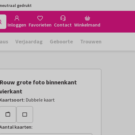
neutraal gedrukt
Inloggen
Favorieten
Contact
Winkelmand
aus
Verjaardag
Geboorte
Trouwen
Rouw grote foto binnenkant
vierkant
Kaartsoort
:
Dubbele kaart
Aantal kaarten
: