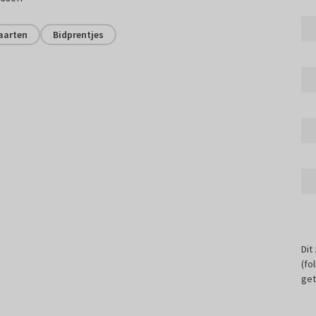
aarten
Bidprentjes
Dit
(fo
get