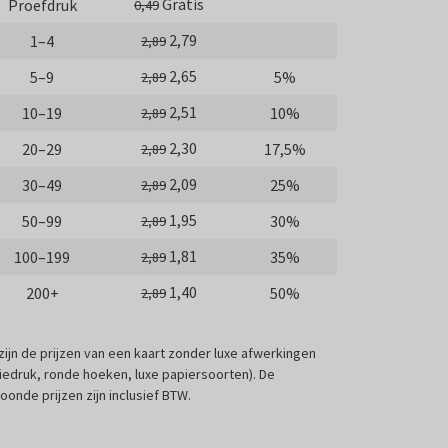
Gratis
Proefdruk
0,49
2,79
1–4
2,89
2,65
5–9
5%
2,89
2,51
10–19
10%
2,89
2,30
20–29
17,5%
2,89
2,09
30–49
25%
2,89
1,95
50–99
30%
2,89
1,81
100–199
35%
2,89
1,40
200+
50%
2,89
 zijn de prijzen van een kaart zonder luxe afwerkingen
liedruk, ronde hoeken, luxe papiersoorten). De
oonde prijzen zijn inclusief BTW.