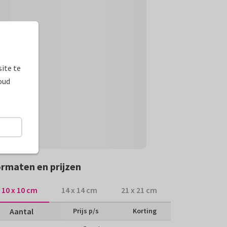
ite te
oud
rmaten en prijzen
10 x 10 cm
14 x 14 cm
21 x 21 cm
Aantal
Prijs p/s
Korting