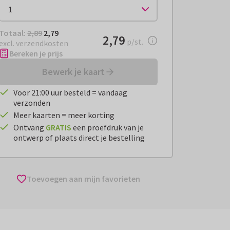
Totaal:
€ 2,79
Totaal:
2,89
2,79
€ 2,79
2,79
per stuk
p/st.
excl. verzendkosten
Bereken je prijs
Bewerk je kaart
Voor 21:00 uur besteld = vandaag
verzonden
Meer kaarten = meer korting
Ontvang
GRATIS
een proefdruk van je
ontwerp of plaats direct je bestelling
Toevoegen aan mijn favorieten