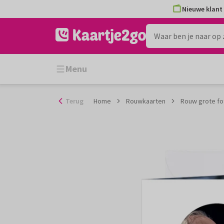
Ga
Nieuwe klant 
naar
de
inhoud
Menu
Terug
Home
Rouwkaarten
Rouw grote fo