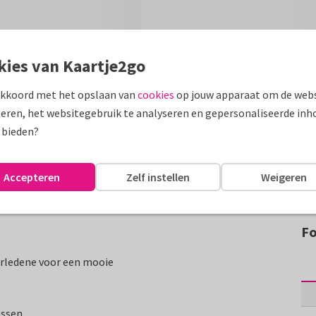
kies van Kaartje2go
akkoord met het opslaan van
cookies
op jouw apparaat om de webs
eren, het websitegebruik te analyseren en gepersonaliseerde inh
 bieden?
Accepteren
Zelf instellen
Weigeren
Fo
erledene voor een mooie
assen