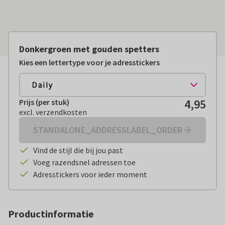
Donkergroen met gouden spetters
Kies een lettertype voor je adresstickers
4,95
Prijs (per stuk)
Prijs (per stuk):
€ 4,95
excl. verzendkosten
excl. verzendkosten
STANDALONE_ADDRESSLABEL_ORDER
Vind de stijl die bij jou past
Voeg razendsnel adressen toe
Adresstickers voor ieder moment
Productinformatie