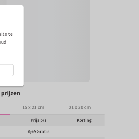
ite te
oud
prijzen
15 x 21 cm
21 x 30 cm
Prijs p/s
Korting
Gratis
0,49