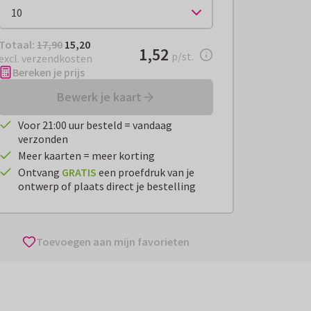
Totaal:
€ 15,20
Totaal:
17,90
15,20
€ 1,52
1,52
per stuk
p/st.
excl. verzendkosten
Bereken je prijs
Bewerk je kaart
Voor 21:00 uur besteld = vandaag
verzonden
Meer kaarten = meer korting
Ontvang
GRATIS
een proefdruk van je
ontwerp of plaats direct je bestelling
Toevoegen aan mijn favorieten