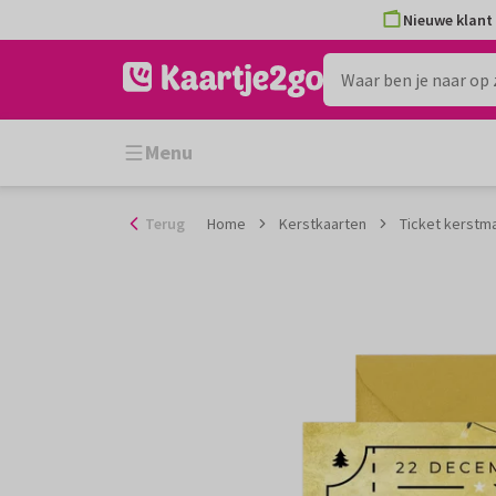
Ga
Nieuwe klant 
naar
de
inhoud
Menu
Terug
Home
Kerstkaarten
Ticket kerstma