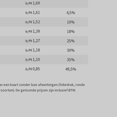
1,69
1,79
1,61
4,5%
1,79
1,52
10%
1,79
1,39
18%
1,79
1,27
25%
1,79
1,18
30%
1,79
1,10
35%
1,79
0,85
49,5%
1,79
 van een kaart zonder luxe afwerkingen (foliedruk, ronde
soorten). De getoonde prijzen zijn inclusief BTW.