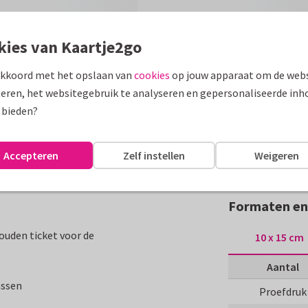
kies van Kaartje2go
akkoord met het opslaan van
cookies
op jouw apparaat om de webs
eren, het websitegebruik te analyseren en gepersonaliseerde inh
 bieden?
Accepteren
Zelf instellen
Weigeren
Formaten en 
ouden ticket voor de
10 x 15 cm
Aantal
assen
Proefdruk