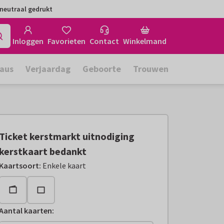
neutraal gedrukt
Inloggen
Favorieten
Contact
Winkelmand
aus
Verjaardag
Geboorte
Trouwen
Ticket kerstmarkt uitnodiging
kerstkaart bedankt
Kaartsoort
:
Enkele kaart
Aantal kaarten
: