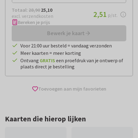
Totaal:
€ 25,10
Totaal:
28,90
25,10
€ 2,51
2,51
per stuk
p/st.
excl. verzendkosten
Bereken je prijs
Bewerk je kaart
Voor 21:00 uur besteld = vandaag verzonden
Meer kaarten = meer korting
Ontvang
GRATIS
een proefdruk van je ontwerp of
plaats direct je bestelling
Toevoegen aan mijn favorieten
Kaarten die hierop lijken