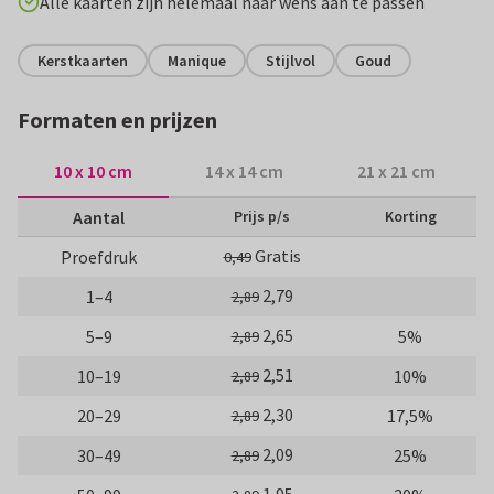
Alle kaarten zijn helemaal naar wens aan te passen
Kerstkaarten
Manique
Stijlvol
Goud
Formaten en prijzen
10 x 10 cm
14 x 14 cm
21 x 21 cm
Aantal
Prijs p/s
Korting
Gratis
Proefdruk
0,49
2,79
1–4
2,89
2,65
5–9
5%
2,89
2,51
10–19
10%
2,89
2,30
20–29
17,5%
2,89
2,09
30–49
25%
2,89