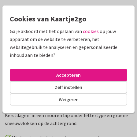
Mooie extra's bij je kaart
Cookies van Kaartje2go
Ga je akkoord met het opslaan van
cookies
op jouw
apparaat om de website te verbeteren, het
websitegebruik te analyseren en gepersonaliseerde
inhoud aan te bieden?
Accepteren
Zelf instellen
Productinformatie
Weigeren
Stijlvolle kerstkaart met een goudlook tekst 'Fijne
Kerstdagen' in een mooi en bijzonder lettertype en groene
sneeuwvlokken op de achtergrond.