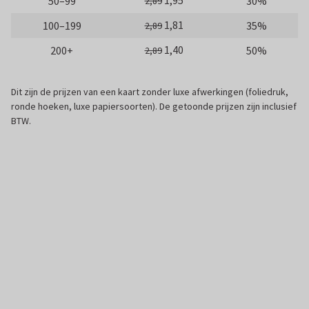
1,95
50–99
30%
2,89
1,81
100–199
35%
2,89
1,40
200+
50%
2,89
Dit zijn de prijzen van een kaart zonder luxe afwerkingen (foliedruk,
ronde hoeken, luxe papiersoorten). De getoonde prijzen zijn inclusief
BTW.