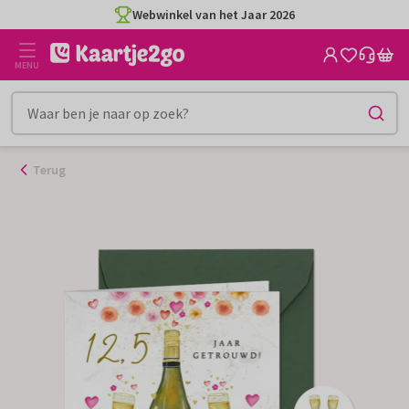
Ga
Webwinkel van het Jaar 2026
naar
de
MENU
inhoud
Terug