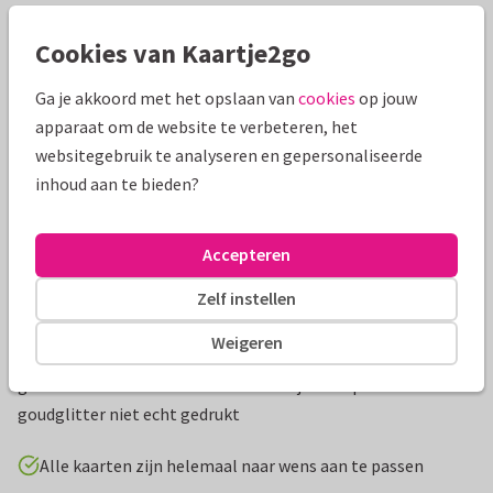
Mooie extra's bij je kaart
Cookies van Kaartje2go
Ga je akkoord met het opslaan van
cookies
op jouw
apparaat om de website te verbeteren, het
websitegebruik te analyseren en gepersonaliseerde
inhoud aan te bieden?
Accepteren
Zelf instellen
Productinformatie
Weigeren
Uitnodiging voor huwelijksjubileum met champagne en
glazen versierd met bloemen en hartjes in aquarel en veel
goudglitter niet echt gedrukt
Alle kaarten zijn helemaal naar wens aan te passen