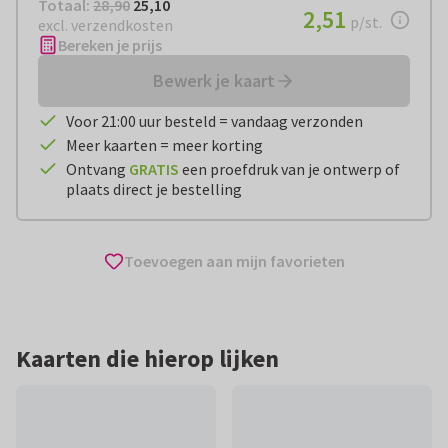
Totaal:
€ 25,10
Totaal:
28,90
25,10
€ 2,51
2,51
per stuk
p/st.
excl. verzendkosten
Bereken je prijs
Bewerk je kaart
Voor 21:00 uur besteld = vandaag verzonden
Meer kaarten = meer korting
Ontvang
GRATIS
een proefdruk van je ontwerp of
plaats direct je bestelling
Toevoegen aan mijn favorieten
Kaarten die hierop lijken