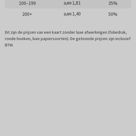
1,81
100–199
35%
2,89
1,40
200+
50%
2,89
Dit zijn de prijzen van een kaart zonder luxe afwerkingen (foliedruk,
ronde hoeken, luxe papiersoorten). De getoonde prijzen zijn inclusief
BTW.