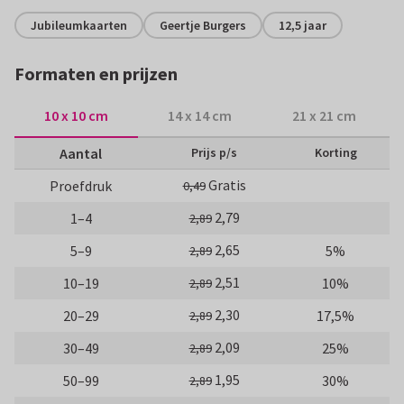
Jubileumkaarten
Geertje Burgers
12,5 jaar
Formaten en prijzen
10 x 10 cm
14 x 14 cm
21 x 21 cm
Aantal
Prijs p/s
Korting
Gratis
Proefdruk
0,49
2,79
1–4
2,89
2,65
5–9
5%
2,89
2,51
10–19
10%
2,89
2,30
20–29
17,5%
2,89
2,09
30–49
25%
2,89
1,95
50–99
30%
2,89