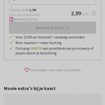
Totaal:
€ 2,99
Totaal:
3,09
2,99
€ 2,99
2,99
per stuk
p/st.
excl. verzendkosten
Bereken je prijs
Bewerk je kaart
Voor 21:00 uur besteld = vandaag verzonden
Meer kaarten = meer korting
Ontvang
GRATIS
een proefdruk van je ontwerp of
plaats direct je bestelling
Toevoegen aan mijn favorieten
Mooie extra's bij je kaart