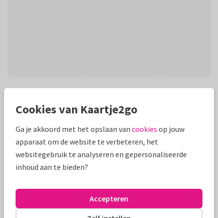
Productinformatie
Cookies van Kaartje2go
Leuke fotokaart met 6 fotos, een aanpasbare tekst en
gouden hartjes en sterren! (geen folie). Leuk voor zomaar of
Ga je akkoord met het opslaan van
cookies
op jouw
bijvoorbeeld een verjaardag!
apparaat om de website te verbeteren, het
websitegebruik te analyseren en gepersonaliseerde
Alle kaarten zijn helemaal naar wens aan te passen
inhoud aan te bieden?
Fotokaarten
AnoukS
Accepteren
Formaten en prijzen
Zelf instellen