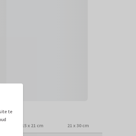
prijzen
ite te
oud
15 x 21 cm
21 x 30 cm