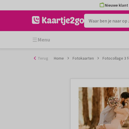
Ga
Nieuwe klant 
naar
de
inhoud
Menu
Terug
Home
Fotokaarten
Fotocollage 3 