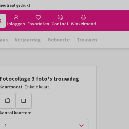
neutraal gedrukt
Inloggen
Favorieten
Contact
Winkelmand
aus
Verjaardag
Geboorte
Trouwen
Fotocollage 3 foto's trouwdag
Kaartsoort
:
Enkele kaart
Aantal kaarten
: