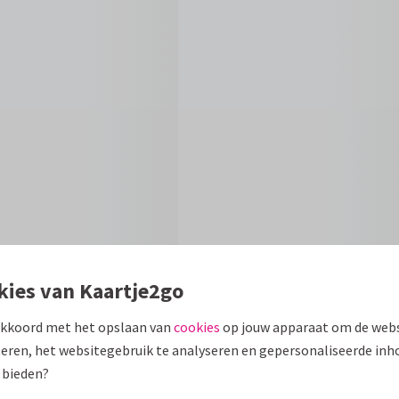
kies van Kaartje2go
Formaten en 
akkoord met het opslaan van
cookies
op jouw apparaat om de webs
eren, het websitegebruik te analyseren en gepersonaliseerde inh
 eigen foto's.
10 x 15 cm
 bieden?