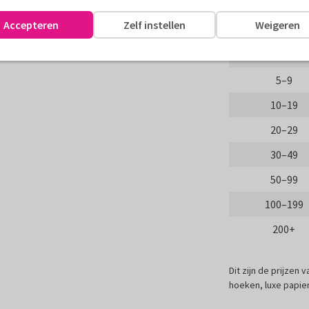
Aantal
assen
Accepteren
Zelf instellen
Weigeren
Proefdruk
1–4
5–9
10–19
20–29
30–49
50–99
100–199
200+
Dit zijn de prijzen
hoeken, luxe papier