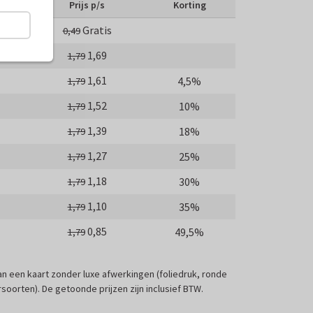
Prijs p/s
Korting
Gratis
0,49
1,69
1,79
1,61
4,5%
1,79
1,52
10%
1,79
1,39
18%
1,79
1,27
25%
1,79
1,18
30%
1,79
1,10
35%
1,79
0,85
49,5%
1,79
 van een kaart zonder luxe afwerkingen (foliedruk, ronde
soorten). De getoonde prijzen zijn inclusief BTW.