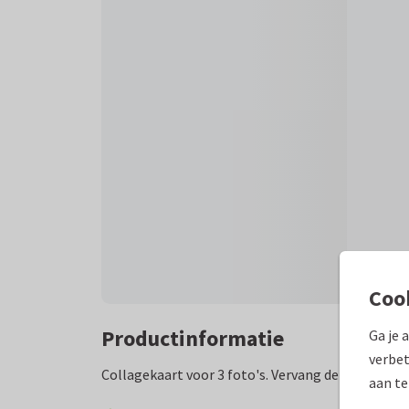
Coo
Productinformatie
Ga je 
verbet
Collagekaart voor 3 foto's. Vervang de foto's door
aan te