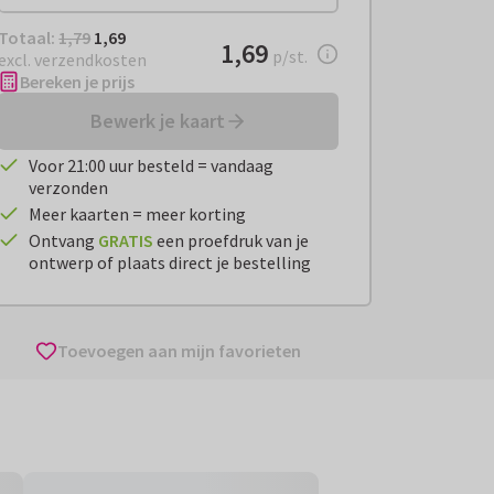
Totaal:
€ 1,69
Totaal:
1,79
1,69
€ 1,69
1,69
per stuk
p/st.
excl. verzendkosten
Bereken je prijs
Bewerk je kaart
Voor 21:00 uur besteld = vandaag
verzonden
Meer kaarten = meer korting
Ontvang
GRATIS
een proefdruk van je
ontwerp of plaats direct je bestelling
Toevoegen aan mijn favorieten