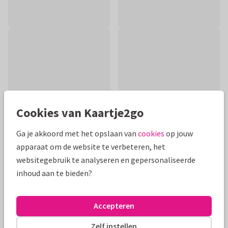
Cookies van Kaartje2go
Ga je akkoord met het opslaan van
cookies
op jouw
apparaat om de website te verbeteren, het
websitegebruik te analyseren en gepersonaliseerde
Productinformatie
inhoud aan te bieden?
Moderne felicitatie voor een gouden huwelijk met duifjes,
een gouden '50' en spetters (geen goudinkt).
Accepteren
Alle kaarten zijn helemaal naar wens aan te passen
Zelf instellen