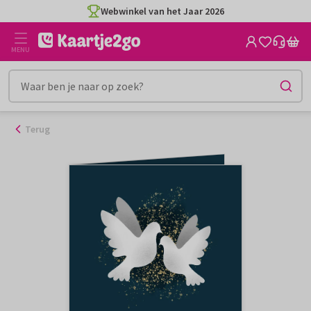
Ga
Webwinkel van het Jaar 2026
naar
de
MENU
inhoud
Terug