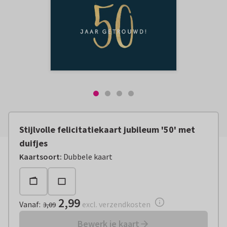
Stijlvolle felicitatiekaart jubileum '50' met
duifjes
Vanaf:
€ 2,99
excl. verzendkosten
Kaartsoort
:
Dubbele kaart
2,99
Vanaf
:
excl. verzendkosten
3,09
Bewerk je kaart