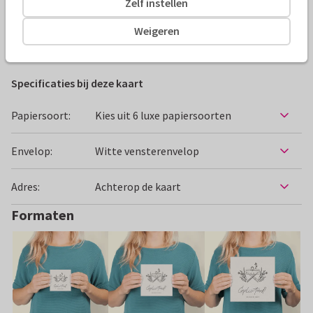
Zelf instellen
Alle kaarten zijn helemaal naar wens aan te passen
Weigeren
Felicitatiekaarten
Rosemarijn
Zwanger
Specificaties bij deze kaart
Papiersoort:
Kies uit 6 luxe papiersoorten
Envelop:
Witte vensterenvelop
Adres:
Achterop de kaart
Formaten