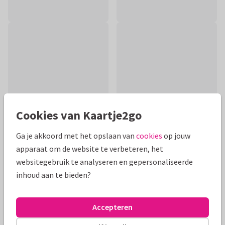
Cookies van Kaartje2go
Ga je akkoord met het opslaan van
cookies
op jouw
apparaat om de website te verbeteren, het
Productinformatie
websitegebruik te analyseren en gepersonaliseerde
inhoud aan te bieden?
Een stijlvol felicitatiekaartje voor een kleinkind | kindje op
komst met een zwarte lijntekening van een wiegje en
bloemetjes. Leuk voor een zwangere.
Accepteren