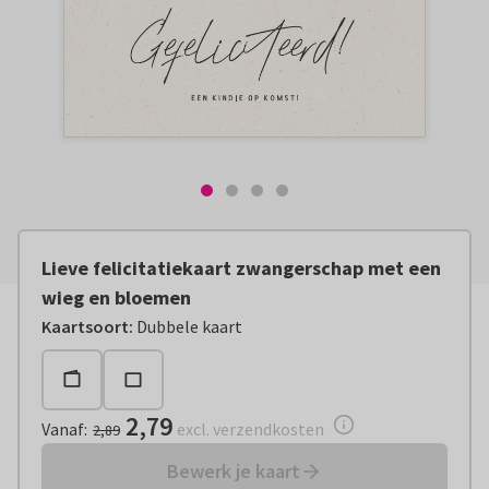
Lieve felicitatiekaart zwangerschap met een
wieg en bloemen
Vanaf:
€ 2,79
excl. verzendkosten
Kaartsoort
:
Dubbele kaart
2,79
Vanaf
:
excl. verzendkosten
2,89
Bewerk je kaart