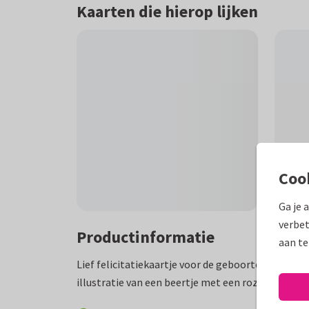
Kaarten die hierop lijken
Coo
Ga je 
verbet
Productinformatie
aan te
Lief felicitatiekaartje voor de geboorte van een 
illustratie van een beertje met een roze vogeltje 