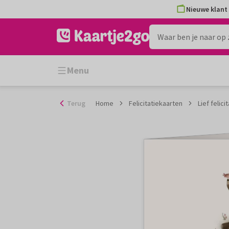
Ga
Nieuwe klant 
naar
de
inhoud
Menu
Terug
Home
Felicitatiekaarten
Lief felic