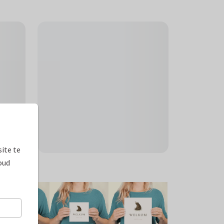
ite te
oud
ormaten