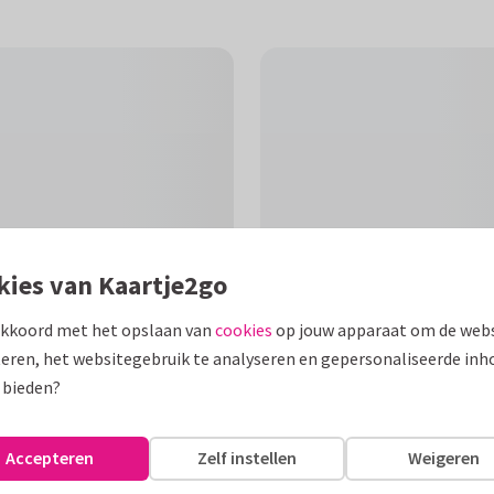
kies van Kaartje2go
akkoord met het opslaan van
cookies
op jouw apparaat om de webs
eren, het websitegebruik te analyseren en gepersonaliseerde inh
F
 bieden?
meisje met een waterverf
op zijn neus.
Accepteren
Zelf instellen
Weigeren