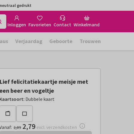
neutraal gedrukt
Inloggen
Favorieten
Contact
Winkelmand
aus
Verjaardag
Geboorte
Trouwen
Lief felicitatiekaartje meisje met
een beer en vogeltje
Vanaf:
€ 2,79
excl. verzendkosten
Kaartsoort
:
Dubbele kaart
2,79
Vanaf
:
excl. verzendkosten
2,89