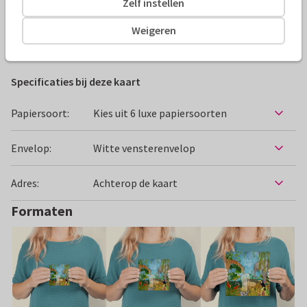
Zelf instellen
Alle kaarten zijn helemaal naar wens aan te passen
Weigeren
Felicitatiekaarten
Petit Konijn
Geboorte
Specificaties bij deze kaart
Papiersoort:
Kies uit 6 luxe papiersoorten
Envelop:
Witte vensterenvelop
Adres:
Achterop de kaart
Formaten