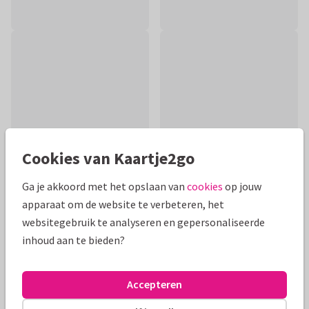
Cookies van Kaartje2go
Ga je akkoord met het opslaan van
cookies
op jouw
apparaat om de website te verbeteren, het
Productinformatie
websitegebruik te analyseren en gepersonaliseerde
inhoud aan te bieden?
Kleurrijk hand geillustreerde kaart van een wiegje in de
jungle omring door een giraffe, olifant, aapje en toucan. Leuk
voor een jongen of een meisje
Accepteren