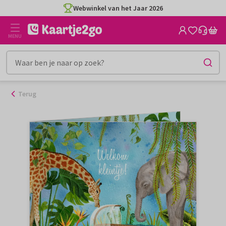
Ga
Webwinkel van het Jaar 2026
naar
de
MENU
inhoud
Terug