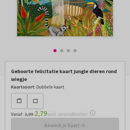
Geboorte felicitatie kaart jungle dieren rond
wiegje
Vanaf:
€ 2,79
excl. verzendkosten
Kaartsoort
:
Dubbele kaart
2,79
Vanaf
:
2,89
excl. verzendkosten
Bewerk je kaart