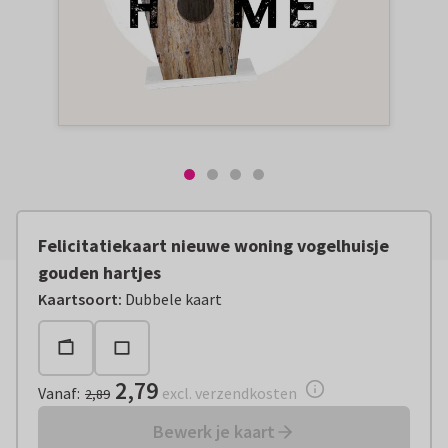
Felicitatiekaart nieuwe woning vogelhuisje
gouden hartjes
Vanaf:
€ 2,79
excl. verzendkosten
Kaartsoort
:
Dubbele kaart
2,79
Vanaf
:
excl. verzendkosten
2,89
Bewerk je kaart