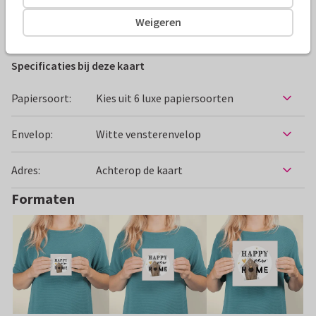
Weigeren
Felicitatiekaarten
Paperhugs - by Lidy
Nieuwe woning
Specificaties bij deze kaart
Papiersoort:
Kies uit 6 luxe papiersoorten
Envelop:
Witte vensterenvelop
Adres:
Achterop de kaart
Formaten