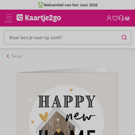
Ga
Webwinkel van het Jaar 2026
naar
de
MENU
inhoud
Terug