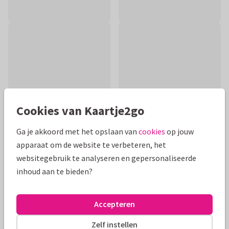
Cookies van Kaartje2go
Ga je akkoord met het opslaan van
cookies
op jouw
apparaat om de website te verbeteren, het
websitegebruik te analyseren en gepersonaliseerde
Productinformatie
inhoud aan te bieden?
Een hip felicitatiekaartje met vogelhuisje en gouden hartjes.
Leuk wanneer iemand een nieuw huis heeft.
Accepteren
Alle kaarten zijn helemaal naar wens aan te passen
Zelf instellen