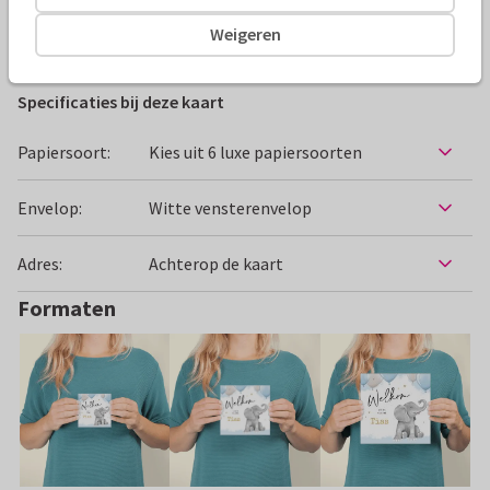
Weigeren
Felicitatiekaarten
Paperhugs - by Lidy
Geboorte
Specificaties bij deze kaart
Papiersoort:
Kies uit 6 luxe papiersoorten
Envelop:
Witte vensterenvelop
Adres:
Achterop de kaart
Formaten