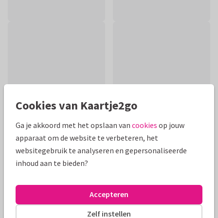
Cookies van Kaartje2go
Ga je akkoord met het opslaan van
cookies
op jouw
apparaat om de website te verbeteren, het
websitegebruik te analyseren en gepersonaliseerde
Productinformatie
inhoud aan te bieden?
Een felicitatiekaart voor de geboorte van een zoon met
schattig olifantje, waterverf, gouden hartjes en ballonnen.
Accepteren
Alle kaarten zijn helemaal naar wens aan te passen
Zelf instellen