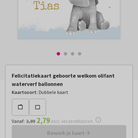
Felicitatiekaart geboorte welkom olifant
waterverf ballonnen
Vanaf:
€ 2,79
excl. verzendkosten
Kaartsoort
:
Dubbele kaart
2,79
Vanaf
:
2,89
excl. verzendkosten
Bewerk je kaart