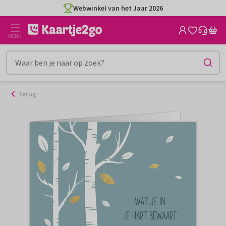
Ga
Webwinkel van het Jaar 2026
naar
de
MENU
inhoud
Terug