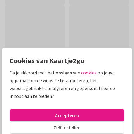
Cookies van Kaartje2go
Ga je akkoord met het opslaan van
cookies
op jouw
apparaat om de website te verbeteren, het
Productinformatie
websitegebruik te analyseren en gepersonaliseerde
inhoud aan te bieden?
Stijlvolle kaart met getekende bomen en bladeren om
iemand veel sterkte te wensen. Geen goudfolie.
Accepteren
Alle kaarten zijn helemaal naar wens aan te passen
Zelf instellen