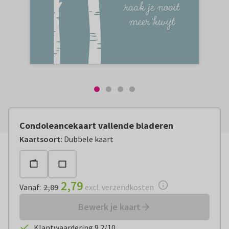
Condoleancekaart vallende bladeren
Vanaf:
€ 2,79
excl. verzendkosten
Kaartsoort
:
Dubbele kaart
2,79
Vanaf
:
2,89
excl. verzendkosten
Bewerk je kaart
Klantwaardering 9.2/10