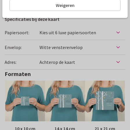
Condoleancekaarten
Papercute
Weigeren
Specificaties bij deze kaart
Papiersoort:
Kies uit 6 luxe papiersoorten
Envelop:
Witte vensterenvelop
Adres:
Achterop de kaart
Formaten
10 x 10 cm
14 x 14 cm
21 x 21 cm