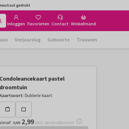
neutraal gedrukt
Inloggen
Favorieten
Contact
Winkelmand
aus
Verjaardag
Geboorte
Trouwen
Condoleancekaart pastel
droomtuin
Vanaf:
€ 2,99
excl. verzendkosten
Kaartsoort
:
Dubbele kaart
2,99
Vanaf
:
excl. verzendkosten
3,09