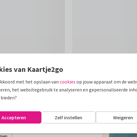
kies van Kaartje2go
akkoord met het opslaan van
cookies
op jouw apparaat om de webs
Formaten
eren, het websitegebruik te analyseren en gepersonaliseerde inh
 bieden?
 zachte pasteltinten. De tekst
gen wens.
Accepteren
Zelf instellen
Weigeren
assen
emen