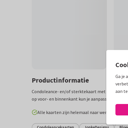
Coo
Ga je 
Productinformatie
verbet
aan te
Condoleance- en/of sterktekaart met bloemen in
op voor- en binnenkant kun je aanpassen naar ei
Alle kaarten zijn helemaal naar wens aan te p
Condoleancekaarten
JopkeDesigns
Blo