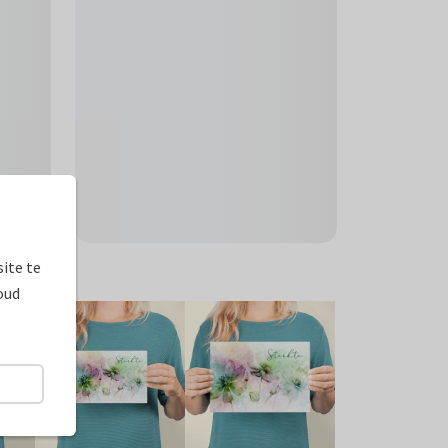
ite te
oud