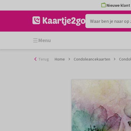
Ga
Nieuwe klant 
naar
de
inhoud
Menu
Terug
Home
Condoleancekaarten
Condol